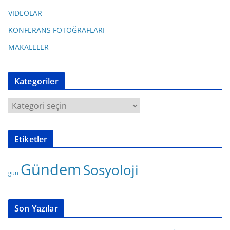
VIDEOLAR
KONFERANS FOTOĞRAFLARI
MAKALELER
Kategoriler
K
a
t
Etiketler
e
g
Gündem
Sosyoloji
o
gün
r
i
l
Son Yazılar
e