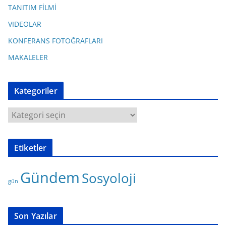
TANITIM FİLMİ
VIDEOLAR
KONFERANS FOTOĞRAFLARI
MAKALELER
Kategoriler
K
a
t
Etiketler
e
g
Gündem
Sosyoloji
o
gün
r
i
l
Son Yazılar