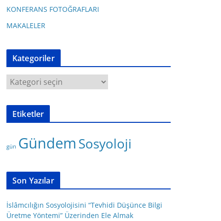
KONFERANS FOTOĞRAFLARI
MAKALELER
Kategoriler
K
a
t
Etiketler
e
g
Gündem
Sosyoloji
o
gün
r
i
l
Son Yazılar
e
r
İslâmcılığın Sosyolojisini “Tevhidi Düşünce Bilgi
Üretme Yöntemi” Üzerinden Ele Almak