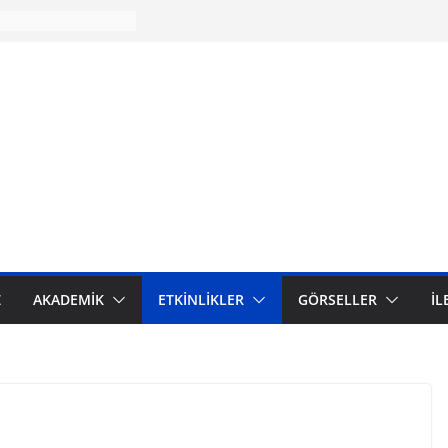
 – Prof. Dr. Osman
olojisini “Tevhidi
retme Yöntemi”
lmak
Işığında İlim
en İnşası
 Kasım 2024 Çankırı
 Kültür ve
ini Dönüştürme
k 12 Eylül Askeri
adi ve Çalışma
Kültürel Temelleri
am Medeniyetinin
Z
AKADEMİK
ETKİNLİKLER
GÖRSELLER
İL
na Karşı Küresel
yı