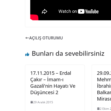
AÇILIŞ OTURUMU
Bunları da sevebilirsiniz
17.11.2015 – Erdal
29.09.
Çakır – İmam-ı
Mehme
Gazali’nin Hayatı Ve
İbrahi
Düşüncesi 2
Balka
Mirası
29 Aralık 2015
2 Ekim 