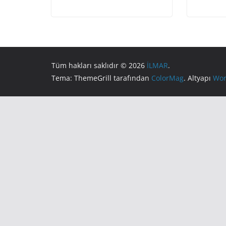
Tüm hakları saklıdır © 2026
İLMAR
.
Tema: ThemeGrill tarafından
ColorMag
. Altyapı
Wor