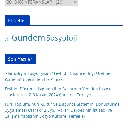
K
a
t
Etiketler
e
g
Gündem
Sosyoloji
o
gün
r
i
l
Son Yazılar
e
r
İslâmcılığın Sosyolojisini “Tevhidi Düşünce Bilgi Üretme
Yöntemi” Üzerinden Ele Almak
Tevhidi Düşünce Işığında İlim Dallarının Yeniden İnşası
Uluslararası 2-3 Kasım 2024 Çankırı – Türkiye
Türk Toplumunun Kültür ve Düşünce Sistemini Dönüştürme
Uygulaması Olarak 12 Eylül Askeri Darbesinin İktisadi ve
Çalışma Yapısının Sosyo-Kültürel Temelleri