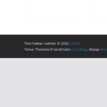
Tüm hakları saklıdır © 2026
İLMAR
.
Tema: ThemeGrill tarafından
ColorMag
. Altyapı
Wor