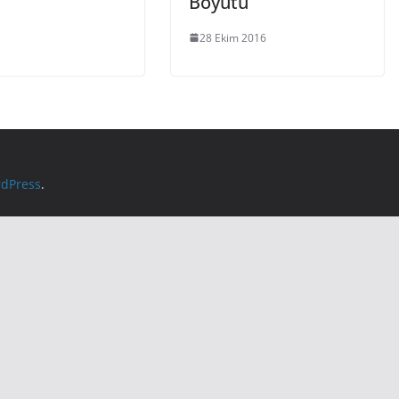
Boyutu
28 Ekim 2016
dPress
.