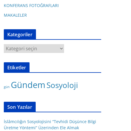
KONFERANS FOTOĞRAFLARI
MAKALELER
Kategoriler
K
a
t
Etiketler
e
g
Gündem
Sosyoloji
o
gün
r
i
l
Son Yazılar
e
r
İslâmcılığın Sosyolojisini “Tevhidi Düşünce Bilgi
Üretme Yöntemi” Üzerinden Ele Almak