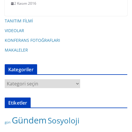
2 Kasım 2016
TANITIM FİLMİ
VIDEOLAR
KONFERANS FOTOĞRAFLARI
MAKALELER
Kategoriler
K
a
t
Etiketler
e
g
Gündem
Sosyoloji
o
gün
r