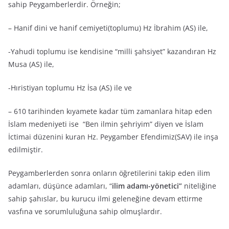
sahip Peygamberlerdir. Örneğin;
– Hanif dini ve hanif cemiyeti(toplumu) Hz İbrahim (AS) ile,
-Yahudi toplumu ise kendisine “milli şahsiyet” kazandıran Hz
Musa (AS) ile,
-Hıristiyan toplumu Hz İsa (AS) ile ve
– 610 tarihinden kıyamete kadar tüm zamanlara hitap eden
İslam medeniyeti ise “Ben ilmin şehriyim” diyen ve İslam
İctimai düzenini kuran Hz. Peygamber Efendimiz(SAV) ile inşa
edilmiştir.
Peygamberlerden sonra onların öğretilerini takip eden ilim
adamları, düşünce adamları, “
ilim adamı-yönetici”
niteliğine
sahip şahıslar, bu kurucu ilmi geleneğine devam ettirme
vasfına ve sorumluluğuna sahip olmuşlardır.