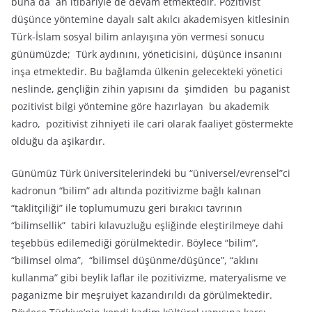
buna da an itibariyle de devam etmektedir. Pozitivist
düşünce yöntemine dayalı salt akılcı akademisyen kitlesinin
Türk-İslam sosyal bilim anlayışına yön vermesi sonucu
günümüzde; Türk aydınını, yöneticisini, düşünce insanını
inşa etmektedir. Bu bağlamda ülkenin gelecekteki yönetici
neslinde, gençliğin zihin yapısını da şimdiden bu paganist
pozitivist bilgi yöntemine göre hazırlayan bu akademik
kadro, pozitivist zihniyeti ile cari olarak faaliyet göstermekte
olduğu da aşikardır.
Günümüz Türk üniversitelerindeki bu “üniversel/evrensel”ci
kadronun “bilim” adı altında pozitivizme bağlı kalınan
“taklitçiliği” ile toplumumuzu geri bırakıcı tavrının
“bilimsellik” tabiri kılavuzluğu eşliğinde eleştirilmeye dahi
teşebbüs edilemediği görülmektedir. Böylece “bilim”,
“bilimsel olma”, “bilimsel düşünme/düşünce”, “aklını
kullanma” gibi beylik laflar ile pozitivizme, materyalisme ve
paganizme bir meşruiyet kazandırıldı da görülmektedir.