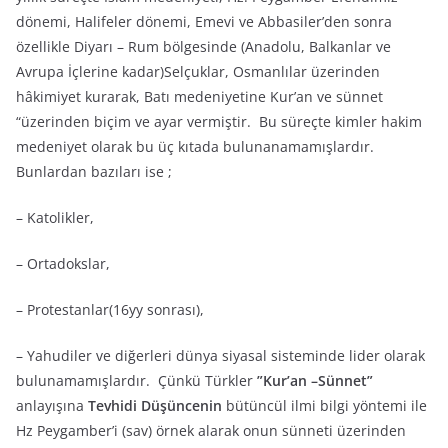
dönemi, Halifeler dönemi, Emevi ve Abbasiler’den sonra
özellikle Diyarı – Rum bölgesinde (Anadolu, Balkanlar ve
Avrupa İçlerine kadar)Selçuklar, Osmanlılar üzerinden
hâkimiyet kurarak, Batı medeniyetine Kur’an ve sünnet
“üzerinden biçim ve ayar vermiştir. Bu süreçte kimler hakim
medeniyet olarak bu üç kıtada bulunanamamışlardır.
Bunlardan bazıları ise ;
– Katolikler,
– Ortadokslar,
– Protestanlar(16yy sonrası),
– Yahudiler ve diğerleri dünya siyasal sisteminde lider olarak
bulunamamışlardır. Çünkü Türkler
”Kur’an –Sünnet”
anlayışına
Tevhidi Düşüncenin
bütüncül ilmi bilgi yöntemi ile
Hz Peygamber’i (sav) örnek alarak onun sünneti üzerinden