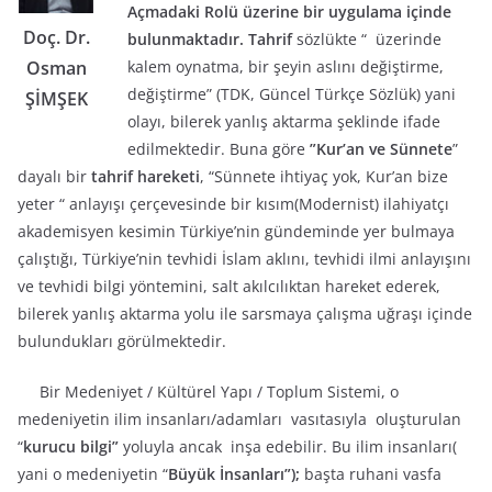
Açmadaki Rolü üzerine bir uygulama içinde
Doç. Dr.
bulunmaktadır.
Tahrif
sözlükte “ üzerinde
kalem oynatma, bir şeyin aslını değiştirme,
Osman
değiştirme” (TDK, Güncel Türkçe Sözlük) yani
ŞİMŞEK
olayı, bilerek yanlış aktarma şeklinde ifade
edilmektedir. Buna göre
”Kur’an ve Sünnete
”
dayalı bir
tahrif hareketi
, “Sünnete ihtiyaç yok, Kur’an bize
yeter “ anlayışı çerçevesinde bir kısım(Modernist) ilahiyatçı
akademisyen kesimin Türkiye’nin gündeminde yer bulmaya
çalıştığı, Türkiye’nin tevhidi İslam aklını, tevhidi ilmi anlayışını
ve tevhidi bilgi yöntemini, salt akılcılıktan hareket ederek,
bilerek yanlış aktarma yolu ile sarsmaya çalışma uğraşı içinde
bulundukları görülmektedir.
Bir Medeniyet / Kültürel Yapı / Toplum Sistemi, o
medeniyetin ilim insanları/adamları vasıtasıyla oluşturulan
“
kurucu bilgi”
yoluyla ancak inşa edebilir. Bu ilim insanları(
yani o medeniyetin “
Büyük İnsanları”);
başta ruhani vasfa