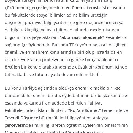
Böylece Türkiye’nin kendi kadim kültürel yapısına karşı
çözülmenin gerçekleşmesinin en önemli temsilcisi
esasında,
bu fakültelerde sosyal bilimler adına bilim ürettiğini
düşünen, pozitivist bilgi yöntemine göre düşünce üreten ya
da bilgi taklitçiliği yoluyla bilim adı altında modernist Batı
bilgisini Türkiye’ye aktaran, “
aktarmacı akademik”
kesimlerce
sağlandığı söylenebilir. Bu konu Türkiye’nin bekası ile ilgili en
önemli ve en mahrem konularından biri olup, ısrarla da en
üst düzeyde ve en profesyonel organize bir çaba
ile üstü
örtülen
bir konu olarak gündemde düşük bir görünüm içinde
tutmaktadır ve tutulmayada devam edilmektedir.
Bu konu Türkiye açısından oldukça önemli olmakla birlikte
bundan daha önemli bir düzeyde bulunan bir başka konu ise
esasında yukarıda ilk maddede belirtilen İlahiyat
Fakültelerindeki İslami İlimleri,
“Kur’an-Sünnet”
temelinde ve
Tevhidi Düşünce
bütüncül ilmi bilgi yöntem anlayışı
çerçevesinde ilmi biligi üreten öğretim üyelerinin bir kısmının
Modernist İlahiyatcılık rolü ile
Sünnete karşı tavır