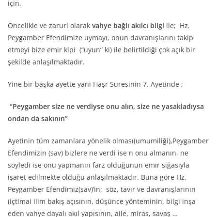
için,
Öncelikle ve zaruri olarak
vahye bağlı akılcı bilgi
ile; Hz.
Peygamber Efendimize uymayı, onun davranışlarını takip
etmeyi bize emir kipi (“uyun” ki) ile belirtildiği çok açık bir
şekilde anlaşılmaktadır.
Yine bir başka ayette yani Haşr Suresinin 7. Ayetinde ;
“Peygamber size ne verdiyse onu alın, size ne yasakladıysa
ondan da sakının”
Ayetinin tüm zamanlara yönelik olması(umumiliği),Peygamber
Efendimizin (sav) bizlere ne verdi ise n onu almanın, ne
söyledi ise onu yapmanın farz olduğunun emir siğasıyla
işaret edilmekte olduğu anlaşılmaktadır. Buna göre Hz.
Peygamber Efendimiz(sav)’in; söz, tavır ve davranışlarının
(içtimai ilim bakış açısının, düşünce yönteminin, bilgi inşa
eden vahye dayalı akıl yapısının, aile, miras, savaş …