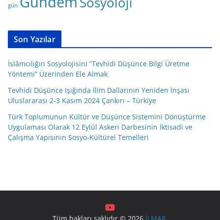
Gündem
Sosyoloji
o
gün
r
i
l
Son Yazılar
e
r
İslâmcılığın Sosyolojisini “Tevhidi Düşünce Bilgi Üretme
Yöntemi” Üzerinden Ele Almak
Tevhidi Düşünce Işığında İlim Dallarının Yeniden İnşası
Uluslararası 2-3 Kasım 2024 Çankırı – Türkiye
Türk Toplumunun Kültür ve Düşünce Sistemini Dönüştürme
Uygulaması Olarak 12 Eylül Askeri Darbesinin İktisadi ve
Çalışma Yapısının Sosyo-Kültürel Temelleri
Tüm hakları saklıdır © 2026
İLMAR
.