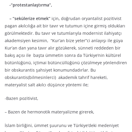
-“protestanlaştırma”,
– “sekülerize etmek”
için
,
doğrudan oryantalist pozitivist
pagan akılcılığa ait bir tavır ve tutumun içine girmiş oldukları
görülmektedir. Bu tavır ve tutumlarıyla modernist ilahiyatçı
akademsiyen kesimin, “Kur’an bize yeter”ci anlayışı ile güya
Kur’an dan yana tavır alır gözükerek, sünneti reddeden bir
bakış açısı ile başta ümmetin sonra da Türkiye’nin kültürel
bütünlüğünü, içtimai bütüncüllüğünü çözülmeye yönlendiren
bir obskurantis şahsiyet konumundadırlar. Bu
obskurantis(bilmesinlerci) akademik tahrif hareketi,
materyalist salt akılcı düşünce yöntemi ile;
-Bazen pozitivist,
– Bazen de hermonotik materyalizme girerek,
İslam birliğini, ümmet şuurunu ve Türkiye’deki medeniyet