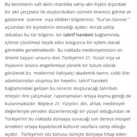
Bu kesimlerin salt akılcı mantıkla vahiy-akıl ilişkisi dışındaki
bir akıl çerçevesi ile oluşturdukları sünneti önemsiz görme ve
gösterme üzerine inşa ettikleri bilgilerinin, “Kur’an-Sünnet “
açısından bir kıymetinin olmadığı açıktır. Ancak sahip
oldukları bu tür bilginin, bir
tahrif hareketi
bağlamında,
içtimai çözülmeyi teşvik edici bozguncu bir eylem olarak
görmekte gerekmektedir. Bu noktada medeniyetimizin en
önemli taşıyıcı unsuru olan Türkiye’nin 21. Yüzyıl inşa ve
ihyasının önünü engellemeye yönelik bir tutum olarak
görülerek bu modernist ilahiyatçı akademik tavrın, ciddi ilim
adamlarından oluşmuş bir heyetin, tahrif hareketi
bağlamındaki gelişen bu sürecin oluşturacağı tahribatı
önleyici ilmi çalışmalar, raporlamaları ortaya koyma gereği de
bulunmaktadır. Böylece 21. Yüzyılın; din, ahlak, medeniyet
değerleriyle yeniden düzenleneceği bir yüzyıl olduğundan ve
Türkiye’nin bu noktada dünyaya sunacağı son derece müspet
örnekleri ortaya koyabilecek kültürel vasıflara sahip olduğu
açıktır. Türkiye’nin söz konusu süreçte dünyaya hitap eden