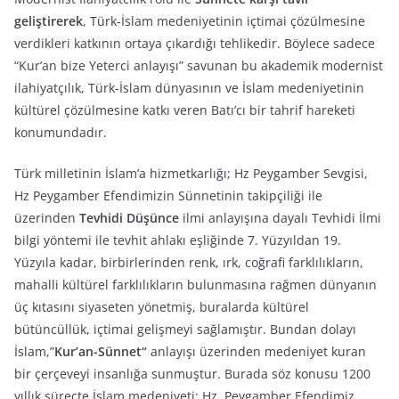
geliştirerek
, Türk-İslam medeniyetinin içtimai çözülmesine
verdikleri katkının ortaya çıkardığı tehlikedir. Böylece sadece
“Kur’an bize Yeterci anlayışı” savunan bu akademik modernist
ilahiyatçılık, Türk-İslam dünyasının ve İslam medeniyetinin
kültürel çözülmesine katkı veren Batı’cı bir tahrif hareketi
konumundadır.
Türk milletinin İslam’a hizmetkarlığı; Hz Peygamber Sevgisi,
Hz Peygamber Efendimizin Sünnetinin takipçiliği ile
üzerinden
Tevhidi Düşünce
ilmi anlayışına dayalı Tevhidi İlmi
bilgi yöntemi ile tevhit ahlakı eşliğinde 7. Yüzyıldan 19.
Yüzyıla kadar, birbirlerinden renk, ırk, coğrafi farklılıkların,
mahalli kültürel farklılıkların bulunmasına rağmen dünyanın
üç kıtasını siyaseten yönetmiş, buralarda kültürel
bütüncüllük, içtimai gelişmeyi sağlamıştır. Bundan dolayı
İslam,”
Kur’an-Sünnet“
anlayışı üzerinden medeniyet kuran
bir çerçeveyi insanlığa sunmuştur. Burada söz konusu 1200
yıllık süreçte İslam medeniyeti; Hz. Peygamber Efendimiz