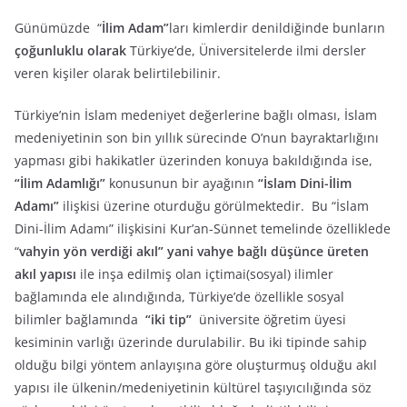
Günümüzde “
İlim Adam”
ları kimlerdir denildiğinde bunların
çoğunluklu olarak
Türkiye’de, Üniversitelerde ilmi dersler
veren kişiler olarak belirtilebilinir.
Türkiye’nin İslam medeniyet değerlerine bağlı olması, İslam
medeniyetinin son bin yıllık sürecinde O’nun bayraktarlığını
yapması gibi hakikatler üzerinden konuya bakıldığında ise,
“İlim Adamlığı”
konusunun bir ayağının
“İslam Dini-İlim
Adamı”
ilişkisi üzerine oturduğu görülmektedir. Bu “İslam
Dini-İlim Adamı” ilişkisini Kur’an-Sünnet temelinde özelliklede
“
vahyin yön verdiği akıl” yani vahye bağlı düşünce üreten
akıl yapısı
ile inşa edilmiş olan içtimai(sosyal) ilimler
bağlamında ele alındığında, Türkiye’de özellikle sosyal
bilimler bağlamında
“iki tip”
üniversite öğretim üyesi
kesiminin varlığı üzerinde durulabilir. Bu iki tipinde sahip
olduğu bilgi yöntem anlayışına göre oluşturmuş olduğu akıl
yapısı ile ülkenin/medeniyetinin kültürel taşıyıcılığında söz