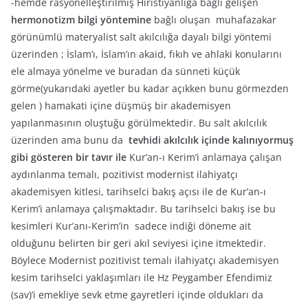
-hemde rasyonelleştirilmiş Hıristiyanlığa bağlı gelişen
hermonotizm bilgi yöntemine
bağlı oluşan muhafazakar
görünümlü materyalist salt akılcılığa dayalı bilgi yöntemi
üzerinden ; İslam’ı, İslam’ın akaid, fıkıh ve ahlaki konularını
ele almaya yönelme ve buradan da sünneti küçük
görme(yukarıdaki ayetler bu kadar açıkken bunu görmezden
gelen ) hamakati içine düşmüş bir akademisyen
yapılanmasının oluştuğu görülmektedir. Bu salt akılcılık
üzerinden ama bunu da
tevhidi akılcılık içinde kalınıyormuş
gibi gösteren bir tavır ile
Kur’an-ı Kerim’i anlamaya çalışan
aydınlanma temalı, pozitivist modernist ilahiyatçı
akademisyen kitlesi, tarihselci bakış açısı ile de Kur’an-ı
Kerim’i anlamaya çalışmaktadır. Bu tarihselci bakış ise bu
kesimleri Kur’anı-Kerim’in sadece indiği döneme ait
olduğunu belirten bir geri akıl seviyesi içine itmektedir.
Böylece Modernist pozitivist temalı ilahiyatçı akademisyen
kesim tarihselci yaklaşımları ile Hz Peygamber Efendimiz
(sav)’i emekliye sevk etme gayretleri içinde oldukları da