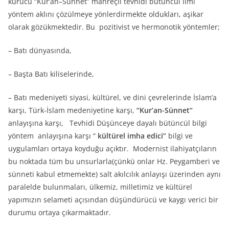
kurucu “Kur’an–Sünnet” mahreçli tevhidi bütüncül ilmi
yöntem aklını çözülmeye yönlerdirmekte oldukları, aşikar
olarak gözükmektedir. Bu pozitivist ve hermonotik yöntemler;
– Batı dünyasında,
– Başta Batı kiliselerinde,
– Batı medeniyeti siyasi, kültürel, ve dini çevrelerinde İslam’a
karşı, Türk-İslam medeniyetine karşı,
“Kur’an-Sünnet“
anlayışına karşı, Tevhidi Düşünceye dayalı bütüncül bilgi
yöntem anlayışına karşı “
kültürel imha edici”
bilgi ve
uygulamları ortaya koyduğu açıktır. Modernist ilahiyatçıların
bu noktada tüm bu unsurlarla(çünkü onlar Hz. Peygamberi ve
sünneti kabul etmemekte) salt akılcılık anlayışı üzerinden aynı
paralelde bulunmaları, ülkemiz, milletimiz ve kültürel
yapımızın selameti açısından düşündürücü ve kaygı verici bir
durumu ortaya çıkarmaktadır.