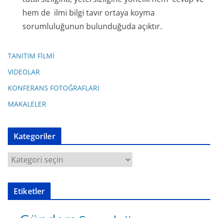
hem de ilmi bilgi tavır ortaya koyma
sorumluluğunun bulunduğuda açıktır.
TANITIM FİLMİ
VIDEOLAR
KONFERANS FOTOĞRAFLARI
MAKALELER
Kategoriler
K
a
t
Etiketler
e
g