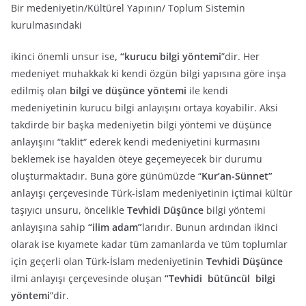
Bir medeniyetin/Kültürel Yapının/ Toplum Sistemin
kurulmasındaki
ikinci önemli unsur ise
, “kurucu bilgi yöntemi
”dir. Her
medeniyet muhakkak ki kendi özgün bilgi yapısına göre inşa
edilmiş olan
bilgi ve düşünce yöntemi
ile kendi
medeniyetinin kurucu bilgi anlayışını ortaya koyabilir. Aksi
takdirde bir başka medeniyetin bilgi yöntemi ve düşünce
anlayışını “taklit“ ederek kendi medeniyetini kurmasını
beklemek ise hayalden öteye geçemeyecek bir durumu
oluşturmaktadır. Buna göre günümüzde “
Kur’an-Sünnet”
anlayışı çerçevesinde Türk-İslam medeniyetinin içtimai kültür
taşıyıcı unsuru, öncelikle
Tevhidi Düşünce
bilgi yöntemi
anlayışına sahip
“ilim adam”
larıdır. Bunun ardından ikinci
olarak ise kıyamete kadar tüm zamanlarda ve tüm toplumlar
için geçerli olan Türk-İslam medeniyetinin
Tevhidi Düşünce
ilmi anlayışı çerçevesinde oluşan
“Tevhidi bütüncül bilgi
yöntemi
”dir.