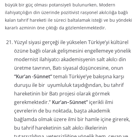
büyük bir güç olması potansiyeli bulunurken, Modern
ilahiyatçılığın din üzerinde pozitivist rasyonel akılcılığa bağlı
kalan tahrif hareketi ile süreci baltalamak isteği ve bu yöndeki
kararlı azminin öne çıktığı da gözlemlenmektedir.
Yüzyıl siyasi gerçeği ile yükselen Türkiye’yi kültürel
özüne bağlı olarak gelişmesini engellemeye yönelik
modernist ilahiyatcı akademisyenin salt akılcı din
üretme tavrının, Batı siyasal düşüncesine, onun
“Kur’an -Sünnet“
temalı Türkiye’ye bakışına karşı
duruşu ile bir uyumluluk taşıdığından, bu tahrif
hareketinin bir Batı projesi olarak görmek
gerekmektedir.”
Kur’an–Sünnet”
içerikli ilmi
çevrelerin de bu noktada, başta akademik
bağlamda olmak üzere ilmi bir hamle içine girerek,
bu tahrif hareketinin salt akılcı ilkelerinin
tutarsızlığına, yetersizliğine yönelik hem cevap ve