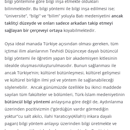
bilgi yöntemine göre bilgi inşa etmekte oldukları
bilinmektedir. Bu bilgi yöntemi ile bilgi inşa edilmesi ise;
“üniversite”, “bilgi” ve “bilim” yoluyla Batı medeniyetini
ancak
taklitçi düzeyde ve onları sadece arkadan takip etmeyi
sağlayan bir çerçeveyi ortaya
koyabilmektedir.
Oysa ideal manada Türkiye açısından olması gereken, tüm
içtimai ilim alanlarının Tevhidi Düşünceye dayalı bütüncül
bilgi yöntemi ile öğretim yapan bir akademisyen kitlesinin
idealde oluşması/oluşturulmasıdır. Bunun sağlanması ile
ancak Türkiye’nin; kültürel bütünleşmesi, kültürel gelişmesi
ve kültürel birliğin ilmi yol ve yöntem ile sağlanabileceği
söylenebilir. Ancak günümüzde özellikle bu ikinci maddede
sayılan tüm fakülteler ve bölümleri, Türk-İslam medeniyetinin
bütüncül bilgi yöntemi
anlayışına göre değil de, Aydınlanma
üzerinden pozitivizmin (“gördüğün vardır görmediğin
yoktur”cu salt akılcı, ilahi Yaratıcıyı(Allah’ı) inkara dayalı
pagan) bilgi yöntem anlayışı üzerinden bilgi üretmekte ve