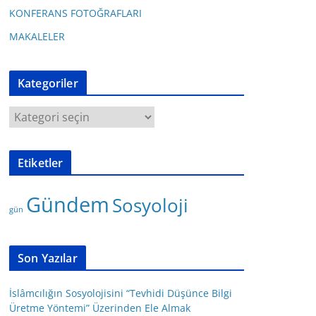
KONFERANS FOTOĞRAFLARI
MAKALELER
Kategoriler
K
a
t
Etiketler
e
g
Gündem
Sosyoloji
o
gün
r
i
l
Son Yazılar
e
r
İslâmcılığın Sosyolojisini “Tevhidi Düşünce Bilgi
Üretme Yöntemi” Üzerinden Ele Almak