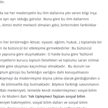
dır.
da ise her medeniyetin bu ilim dallarına yön veren bilgi inşa
e ayrı ayrı olduğu görülür. Buna göre bu ilim dallarının
, kimisi tevhit merkezli olmaları gibi), birbirinden farklılıklar
nın her biri(örneğin iktisat, siyaset, eğitim, hukuk…) toplamda bir
rı ile bütüncül bir etkileşime girmektedirler. Bu bütüncül
 yapısına göre oluşmaktadır. O halde buna göre “kültürel
deniyetlerin kurucu toplum felsefeleri ve toplumu saran ictimai
hniyete göre oluşması kaçınılmaz olmaktadır. Bu durum ise
plum görüşü bu farklılığın varlığını dahi konuşulmasını
aya koymayı da modernleşme dışına çıkma olarak gördüğünden o
 de bilimsellik dışı bulmaktadır. Böylece farklılığı savunmanın
 Batı medeniyeti, temelde kendi modernleşmecı sosyal bilim
 ile Modern Batı “
tek tipleşmeci faşizan sosyal bilim
iyet hakimiyetini, sosyal bilim dalları ve sosyal bilim