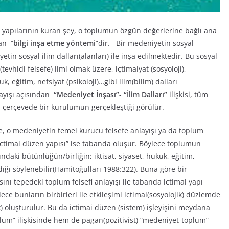
e yapılarının kuran şey, o toplumun özgün değerlerine bağlı ana
an “
bilgi inşa etme
yöntemi
”dir.
Bir medeniyetin sosyal
tin sosyal ilim dalları(alanları) ile inşa edilmektedir. Bu sosyal
e(tevhidi felsefe) ilmi olmak üzere, içtimaiyat (sosyoloji),
uk, eğitim, nefsiyat (psikoloji)…gibi ilim(bilim) dalları
layışı açısından
“Medeniyet İnşası”- “İlim Dalları”
ilişkisi, tüm
çerçevede bir kurulumun gerçekleştiği görülür.
, o medeniyetin temel kurucu felsefe anlayışı ya da toplum
“ictimai düzen yapısı” ise tabanda oluşur. Böylece toplumun
ndaki bütünlüğün/birliğin; iktisat, siyaset, hukuk, eğitim,
andığı söylenebilir(Hamitoğulları 1988:322). Buna göre bir
ını tepedeki toplum felsefi anlayışı ile tabanda ictimai yapı
ece bunların birbirleri ile etkileşimi ictimai(sosyolojik) düzlemde
k) oluşturulur. Bu da ictimai düzen (sistem) işleyişini meydana
plum” ilişkisinde hem de pagan(pozitivist) “medeniyet-toplum”