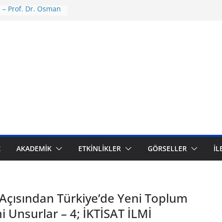
 – Prof. Dr. Osman
olojisini “Tevhidi
retme Yöntemi”
lmak
Işığında İlim
en İnşası
 Kasım 2024 Çankırı
 Kültür ve
ini Dönüştürme
k 12 Eylül Askeri
adi ve Çalışma
Kültürel Temelleri
Z
AKADEMİK
ETKİNLİKLER
GÖRSELLER
İL
am Medeniyetinin
na Karşı Küresel
yı
Açısından Türkiye’de Yeni Toplum
mi Unsurlar – 4; İKTİSAT İLMİ