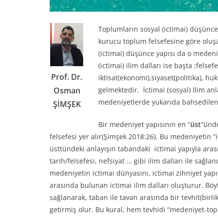
Toplumların sosyal (ictimai) düşünc
kurucu toplum felsefesine göre oluş
(ictimai) düşünce yapısı da o medeniye
(ictimai) ilim dalları ise başta ;felsef
Prof. Dr.
iktisat(ekonomi),siyaset(politika), huk
gelmektedir. İctimai (sosyal) İlim an
Osman
medeniyetlerde yukarıda bahsedilen 
ŞİMŞEK
Bir medeniyet yapısının en “
üst
”ünde
felsefesi yer alır(Şimşek 2018:26). Bu medeniyetin 
üsttündeki anlayışın tabandaki ictimai yapıyla arası
tarih/felsefesi, nefsiyat … gibi ilim dalları ile sağl
medeniyetin ictimai dünyasını, ictimai zihniyet yapıs
arasında bulunan ictimai ilim dalları oluşturur. Böyl
sağlanarak, taban ile tavan arasında bir tevhit(birli
getirmiş olur. Bu kural, hem tevhidi “medeniyet-to