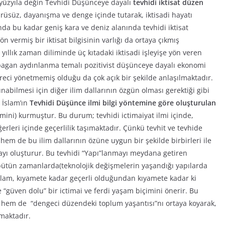
. yüzyıla değin Tevhidi Düşünceye dayalı
tevhidi iktisat düzen
mürüsüz, dayanışma ve denge içinde tutarak, iktisadi hayatı
da bu kadar geniş kara ve deniz alanında tevhidi iktisat
yön vermiş bir iktisat bilgisinin varlığı da ortaya çıkmış
llık zaman diliminde üç kıtadaki iktisadi işleyişe yön veren
an pagan aydınlanma temalı pozitivist düşünceye dayalı ekonomi
süreci yönetmemiş olduğu da çok açık bir şekilde anlaşılmaktadır.
bilmesi için diğer ilim dallarının özgün olması gerektiği gibi
 İslam’ın
Tevhidi Düşünce ilmi bilgi yöntemine göre oluşturulan
emini) kurmuştur. Bu durum; tevhidi ictimaiyat ilmi içinde,
iğerleri içinde geçerlilik taşımaktadır. Çünkü tevhit ve tevhide
hem de bu ilim dallarının özüne uygun bir şekilde birbirleri ile
mayı oluşturur. Bu tevhidi “Yapı”lanmayı meydana getiren
ütün zamanlarda(teknolojik değişmelerin yaşandığı yapılarda
slam, kıyamete kadar geçerli olduğundan kıyamete kadar ki
e “güven dolu” bir ictimai ve ferdi yaşam biçimini önerir. Bu
ve hem de “dengeci düzendeki toplum yaşantısı”nı ortaya koyarak,
maktadır.