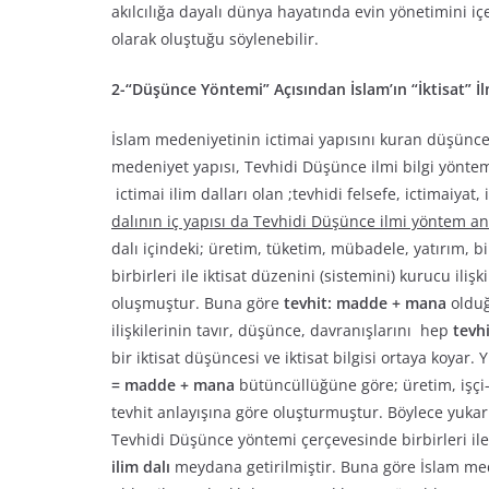
akılcılığa dayalı dünya hayatında evin yönetimini iç
olarak oluştuğu söylenebilir.
2-“Düşünce Yöntemi” Açısından İslam’ın “İktisat” 
İslam medeniyetinin ictimai yapısını kuran düşünc
medeniyet yapısı, Tevhidi Düşünce ilmi bilgi yöntem
ictimai ilim dalları olan ;tevhidi felsefe, ictimaiyat,
dalının iç yapısı da Tevhidi Düşünce ilmi yöntem a
dalı içindeki; üretim, tüketim, mübadele, yatırım, b
birbirleri ile iktisat düzenini (sistemini) kurucu ili
oluşmuştur. Buna göre
tevhit: madde + mana
olduğ
ilişkilerinin tavır, düşünce, davranışlarını hep
tevhi
bir iktisat düşüncesi ve iktisat bilgisi ortaya koyar.
= madde + mana
bütüncüllüğüne göre; üretim, işçi-işv
tevhit anlayışına göre oluşturmuştur. Böylece yukarı
Tevhidi Düşünce yöntemi çerçevesinde birbirleri ile
ilim dalı
meydana getirilmiştir. Buna göre İslam med