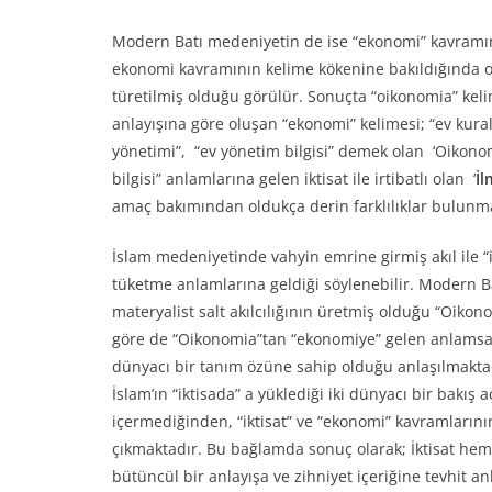
Modern Batı medeniyetin de ise “ekonomi” kavramının
ekonomi kavramının kelime kökenine bakıldığında on
türetilmiş olduğu görülür. Sonuçta “oikonomia” kelim
anlayışına göre oluşan “ekonomi” kelimesi; “ev kura
yönetimi”, “ev yönetim bilgisi” demek olan ‘Oikono
bilgisi” anlamlarına gelen iktisat ile irtibatlı olan ‘
İl
amaç bakımından oldukça derin farklılıklar bulunm
İslam medeniyetinde vahyin emrine girmiş akıl ile “i
tüketme anlamlarına geldiği söylenebilir. Modern B
materyalist salt akılcılığının üretmiş olduğu “Oiko
göre de “Oikonomia”tan “ekonomiye” gelen anlamsal sü
dünyacı bir tanım özüne sahip olduğu anlaşılmakta
İslam’ın “iktisada” a yüklediği iki dünyacı bir bakış
içermediğinden, “iktisat” ve “ekonomi” kavramlarını
çıkmaktadır. Bu bağlamda sonuç olarak; İktisat h
bütüncül bir anlayışa ve zihniyet içeriğine tevhit a