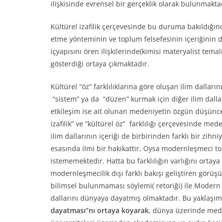
ilişkisinde evrensel bir gerçeklik olarak bulunmakta
Kültürel izafilik çerçevesinde bu duruma bakıldığın
etme yönteminin ve toplum felsefesinin içeriğinin d
içyapısını ören ilişkilerinde(kimisi materyalist temalı
gösterdiği ortaya çıkmaktadır.
Kültürel “öz” farklılıklarına göre oluşan ilim dalları
“sistem” ya da “düzen” kurmak için diğer ilim dalla
etkileşim ise ait olunan medeniyetin özgün düşünce
izafilik” ve “kültürel öz” farklılığı çerçevesinde me
ilim dallarının içeriği de birbirinden farklı bir zi
esasında ilmi bir hakikattir. Oysa modernleşmeci to
istememektedir. Hatta bu farklılığın varlığını ort
modernleşmecilik dışı farklı bakışı geliştiren görüşü
bilimsel bulunmaması söylemi( retoriği) ile Modern
dallarını dünyaya dayatmış olmaktadır. Bu yaklaşımı
dayatması”nı ortaya koyarak
, dünya üzerinde meden