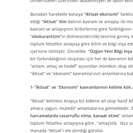
üniversiteleri üzerinden akademisyen ve aydın kes
Buradan hareketle konuya “
iktisat-ekonomi”
farklı
ettiği
“iktisat”
ilim
dalının kavram ve anlayışı ile m
kavram ve anlayışının birbirlerine göre farklılığını
“
obskurantizm”
in (bilmesinlercilik) tesirine girmiş
toplum felsefesi anlayışa göre bilim ve bilgi inşa ede
içerisine itilmiştir. Öncelikle
“Özgün Yeni Bilgi İnş
bir farkındalığının oluşması için her iki kavramın k
“anlam, amaç ve hedef” açısından mümkün olup olm
“iktisat” ve “ekonomi” kavramlarının anlamlarına bak
1-“İktisat” ve “Ekonomi” kavramlarının kelime kök 
“İktisat” kelimesi Arapça bir kökene ait olup ‘kasd’ 
amaca uygun, mutedil” anlamalarına gelmektedir. Bö
harcamalarda tasarruflu olma, kanaat etme”
anlaml
toplum felsefesi anlayışına göre , “amaçlılık, ölçü 
manada “iktisat”ı ele alındığı görülür.