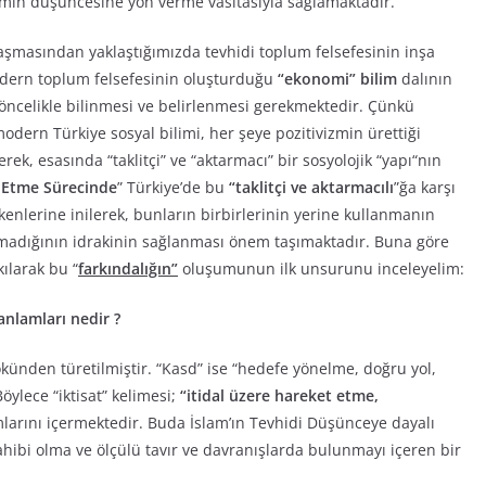
imin düşüncesine yön verme vasıtasıyla sağlamaktadır.
laşmasından yaklaştığımızda tevhidi toplum felsefesinin inşa
odern toplum felsefesinin oluşturduğu
“ekonomi”
bilim
dalının
n öncelikle bilinmesi ve belirlenmesi gerekmektedir. Çünkü
 modern Türkiye sosyal bilimi, her şeye pozitivizmin ürettiği
rek, esasında “taklitçi” ve “aktarmacı” bir sosyolojik “yapı“nın
a Etme Sürecinde
” Türkiye’de bu
“taklitçi ve aktarmacılı
”ğa karşı
ökenlerine inilerek, bunların birbirlerinin yerine kullanmanın
adığının idrakinin sağlanması önem taşımaktadır. Buna göre
ılarak bu “
farkındalığın”
oluşumunun ilk unsurunu inceleyelim:
anlamları nedir ?
kökünden türetilmiştir. “Kasd” ise “hedefe yönelme, doğru yol,
ylece “iktisat” kelimesi;
“itidal üzere hareket etme,
arını içermektedir. Buda İslam’ın Tevhidi Düşünceye dayalı
sahibi olma ve ölçülü tavır ve davranışlarda bulunmayı içeren bir