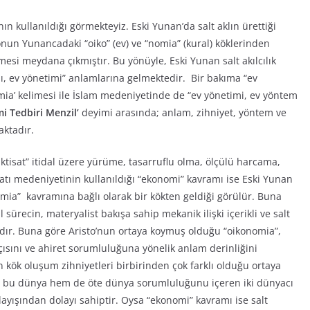
 kullanıldığı görmekteyiz. Eski Yunan’da salt aklın ürettiği
un Yunancadaki “oiko” (ev) ve “nomia” (kural) köklerinden
esi meydana çıkmıştır. Bu yönüyle, Eski Yunan salt akılcılık
lı, ev yönetimi” anlamlarına gelmektedir. Bir bakıma “ev
mia’ kelimesi ile İslam medeniyetinde de “ev yönetimi, ev yöntem
mi Tedbiri Menzil’
deyimi arasında; anlam, zihniyet, yöntem ve
aktadır.
ktisat” itidal üzere yürüme, tasarruflu olma, ölçülü harcama,
atı medeniyetinin kullanıldığı “ekonomi” kavramı ise Eski Yunan
nomia” kavramına bağlı olarak bir kökten geldiği görülür. Buna
recin, materyalist bakışa sahip mekanik ilişki içerikli ve salt
dır. Buna göre Aristo’nun ortaya koymuş olduğu “oikonomia”,
 açısını ve ahiret sorumluluğuna yönelik anlam derinliğini
n kök oluşum zihniyetleri birbirinden çok farklı olduğu ortaya
em bu dünya hem de öte dünya sorumluluğunu içeren iki dünyacı
nlayışından dolayı sahiptir. Oysa “ekonomi” kavramı ise salt