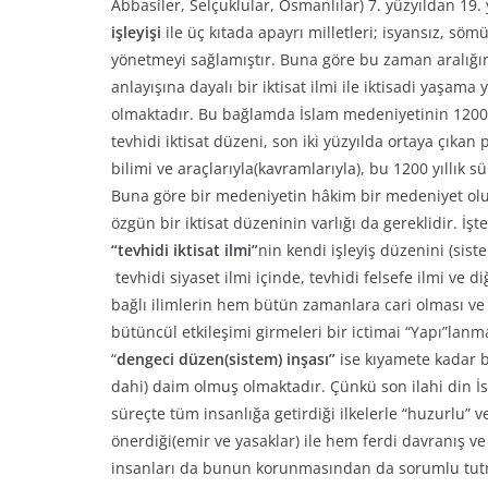
Abbasiler, Selçuklular, Osmanlılar) 7. yüzyıldan 19
işleyişi
ile üç kıtada apayrı milletleri; isyansız, sö
yönetmeyi sağlamıştır. Buna göre bu zaman aralığın
anlayışına dayalı bir iktisat ilmi ile iktisadi yaşama 
olmaktadır. Bu bağlamda İslam medeniyetinin 1200 yı
tevhidi iktisat düzeni, son iki yüzyılda ortaya çık
bilimi ve araçlarıyla(kavramlarıyla), bu 1200 yıllık 
Buna göre bir medeniyetin hâkim bir medeniyet oluna
özgün bir iktisat düzeninin varlığı da gereklidir. İşte
“tevhidi iktisat ilmi”
nin kendi işleyiş düzenini (sist
tevhidi siyaset ilmi içinde, tevhidi felsefe ilmi ve d
bağlı ilimlerin hem bütün zamanlara cari olması ve 
bütüncül etkileşimi girmeleri bir ictimai “Yapı”lan
“
dengeci düzen(sistem) inşası”
ise kıyamete kadar b
dahi) daim olmuş olmaktadır. Çünkü son ilahi din İ
süreçte tüm insanlığa getirdiği ilkelerle “huzurlu” v
önerdiği(emir ve yasaklar) ile hem ferdi davranış 
insanları da bunun korunmasından da sorumlu tut