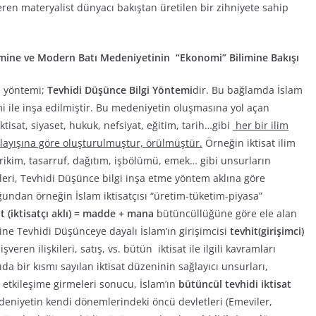
eren materyalist dünyacı bakıştan üretilen bir zihniyete sahip
İlmine ve Modern Batı Medeniyetinin “Ekonomi” Bilimine Bakışı
e yöntemi;
Tevhidi
Düşünce Bilgi Yöntemi
dir. Bu bağlamda İslam
i ile inşa edilmiştir. Bu medeniyetin oluşmasına yol açan
 iktisat, siyaset, hukuk, nefsiyat, eğitim, tarih…gibi
her bir ilim
nlayışına göre oluşturulmuştur, örülmüştür.
Örneğin iktisat ilim
irikim, tasarruf, dağıtım, işbölümü, emek… gibi unsurların
şkileri, Tevhidi Düşünce bilgi inşa etme yöntem aklına göre
undan örneğin İslam iktisatçısı “üretim-tüketim-piyasa”
t (iktisatçı aklı) = madde + mana
bütüncüllüğüne göre ele alan
 Yine Tevhidi Düşünceye dayalı İslam’ın girişimcisi
tevhit(girişimci)
eren ilişkileri, satış, vs. bütün iktisat ile ilgili kavramları
da bir kısmı sayılan iktisat düzeninin sağlayıcı unsurları,
 etkileşime girmeleri sonucu, İslam’ın
bütüncül tevhidi iktisat
eniyetin kendi dönemlerindeki öncü devletleri (Emeviler,