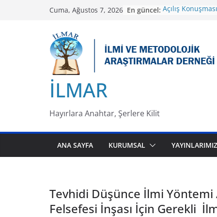
Skip
En güncel:
Açılış Konuşması
Cuma, Ağustos 7, 2026
to
Şimşek
İslâmcılığın Sosy
content
Düşünce Bilgi Ü
Üzerinden Ele A
Tevhidi Düşünce 
Dallarının Yenid
Uluslararası 2-3
İLMAR
– Türkiye
Türk Toplumunun
Düşünce Sistem
Hayırlara Anahtar, Şerlere Kilit
Uygulaması Olara
Darbesinin İktis
Yapısının Sosyo-
ANA SAYFA
KURUMSAL
YAYINLARIMI
İslam / Türk-İsl
Milli Aile Yapısı
Tehditler Çalışta
Tevhidi Düşünce İlmi Yöntemi 
Felsefesi İnşası İçin Gerekli İl