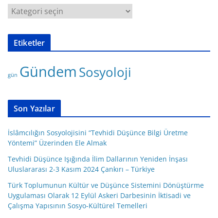
K
a
t
Etiketler
e
g
Gündem
Sosyoloji
o
gün
r
i
l
Son Yazılar
e
r
İslâmcılığın Sosyolojisini “Tevhidi Düşünce Bilgi Üretme
Yöntemi” Üzerinden Ele Almak
Tevhidi Düşünce Işığında İlim Dallarının Yeniden İnşası
Uluslararası 2-3 Kasım 2024 Çankırı – Türkiye
Türk Toplumunun Kültür ve Düşünce Sistemini Dönüştürme
Uygulaması Olarak 12 Eylül Askeri Darbesinin İktisadi ve
Çalışma Yapısının Sosyo-Kültürel Temelleri