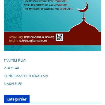
TANITIM FİLMİ
VIDEOLAR
KONFERANS FOTOĞRAFLARI
MAKALELER
Kategoriler