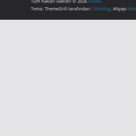
Tüm hakları saklıdır © 2026
İLMAR
.
Tema: ThemeGrill tarafından
ColorMag
. Altyapı
Wor