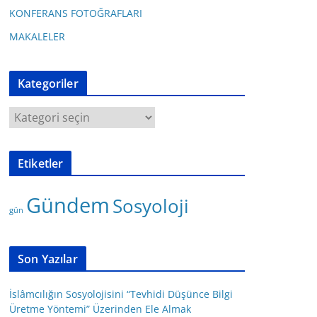
KONFERANS FOTOĞRAFLARI
MAKALELER
Kategoriler
K
a
t
Etiketler
e
g
Gündem
Sosyoloji
o
gün
r
i
l
Son Yazılar
e
r
İslâmcılığın Sosyolojisini “Tevhidi Düşünce Bilgi
Üretme Yöntemi” Üzerinden Ele Almak