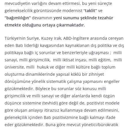
mevcudiyetin varlığını devam ettirmesi, bu yeni süreçte
gelenekselcilik görüntüsünde modernist “
taklit”
ve
“bağımlılığın”
devamının
yeni sunumu şeklinde tezahür
etmekte olduğunu ortaya çıkarmaktadır.
Türkiye’nin Suriye, Kuzey Irak, ABD-İngiltere arasında cereyan
eden Batı liderliği kavgasından kaynaklanan dış politika ve dış
politikaya bağlı iç sorunlar ve benzerleriyle uğraşması ; milli
sanayi, milli girişimcilik, milli iktisat inşası, milli eğitim, milli
üniversite, milli hukuk ve diğer milli kültüre bağlı toplum
oluşturma dinamiklerinde yapısal köklü bir zihniyet
dönüşümüne yönelik sistematik çalışma yapmasını engeller
gözükmektedir. Böylece bu sorunlar söz konusu milli
girişimcilik ve milli sanayi ve diğer alanlarda kendi özgün
düşünce sistemine (tevhidi) göre değil de, pozitivist modele
göre oluşan anlayışı itirazsız kullanmaya devam edilmesini,
gelenekçilik içinden Batı pozitivizmine bağlı kalmayı ifade
eder gözükmektedir. Buna göre mevcut yönetici/bürokratik