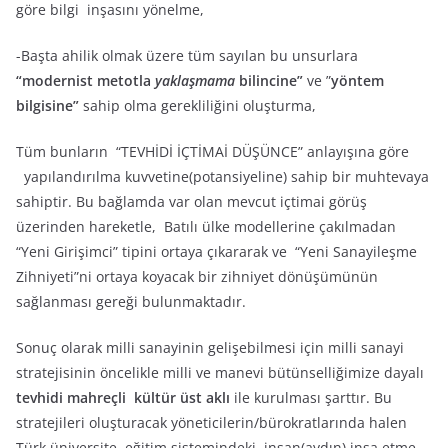
göre bilgi inşasını yönelme,
-Başta ahilik olmak üzere tüm sayılan bu unsurlara
“modernist metotla
yaklaşmama
bilincine”
ve ”
yöntem
bilgisine”
sahip olma gerekliliğini oluşturma,
Tüm bunların “TEVHİDİ İÇTİMAİ DÜŞÜNCE” anlayışına göre
yapılandırılma kuvvetine(potansiyeline) sahip bir muhtevaya
sahiptir. Bu bağlamda var olan mevcut içtimai görüş
üzerinden hareketle, Batılı ülke modellerine çakılmadan
“Yeni Girişimci” tipini ortaya çıkararak ve “Yeni Sanayileşme
Zihniyeti”ni ortaya koyacak bir zihniyet dönüşümünün
sağlanması gereği bulunmaktadır.
Sonuç olarak milli sanayinin gelişebilmesi için milli sanayi
stratejisinin öncelikle milli ve manevi bütünselliğimize dayalı
tevhidi mahreçli kültür üst aklı
ile kurulması şarttır. Bu
stratejileri oluşturacak yöneticilerin/bürokratlarında halen
Türk üniversite eğitim sistemindeki insan(aydın) inşa etme