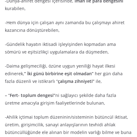
-Dünya-ahiret dengesi içerisinde,
iman ile para dengesini
kurabilen,
-Hem dünya için çalışan aynı zamanda bu çalışmayı ahiret
kazancına dönüştürebilen,
-Gündelik hayatın iktisadi işleyişinden kopmadan ama
sömürü ve eşitsizlikçi uygulamalara da düşmeden,
-Daima gelişmeciliği, özüne uygun yeniliği hayat ilkesi
edinerek,
” İki günü birbirine eşit olmadan”
her gün daha
fazla düzenli ve istikrarlı “
çalışma zihniyeti”
ile,
–
“
Fert- toplum dengesi”
ni sağlayıcı şekilde daha fazla
üretme amacıyla girişim faaliyetlerinde bulunan,
-Ahilik içtimai toplum düzeninin/sisteminin bütüncül iktisat,
üretim, girişimcilik, sanayi anlayışlarının tevhidi ahlak
bütüncüllüğünde ele alınan bir modelin varlığı bilme ve buna