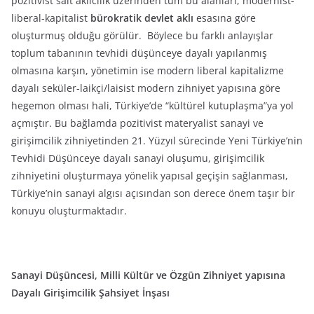
pozitivist salt akılcılık üzerinden tüm bu alanları, modernist-
liberal-kapitalist
bürokratik devlet aklı
esasına göre
oluşturmuş olduğu görülür. Böylece bu farklı anlayışlar
toplum tabanının tevhidi düşünceye dayalı yapılanmış
olmasına karşın, yönetimin ise modern liberal kapitalizme
dayalı seküler-laikçi/laisist modern zihniyet yapısına göre
hegemon olması hali, Türkiye’de “kültürel kutuplaşma”ya yol
açmıştır. Bu bağlamda pozitivist materyalist sanayi ve
girişimcilik zihniyetinden 21. Yüzyıl sürecinde Yeni Türkiye’nin
Tevhidi Düşünceye dayalı sanayi oluşumu, girişimcilik
zihniyetini oluşturmaya yönelik yapısal geçişin sağlanması,
Türkiye’nin sanayi algısı açısından son derece önem taşır bir
konuyu oluşturmaktadır.
Sanayi Düşüncesi, Milli Kültür ve Özgün Zihniyet yapısına
Dayalı Girişimcilik Şahsiyet İnşası