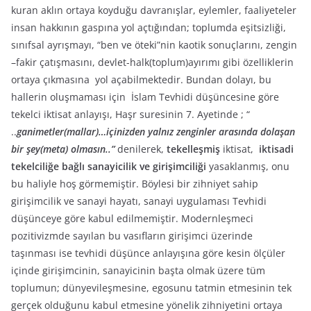
kuran aklın ortaya koyduğu davranışlar, eylemler, faaliyeteler
insan hakkının gaspına yol açtığından; toplumda eşitsizliği,
sınıfsal ayrışmayı, “ben ve öteki”nin kaotik sonuçlarını, zengin
–fakir çatışmasını, devlet-halk(toplum)ayırımı gibi özelliklerin
ortaya çıkmasına yol açabilmektedir. Bundan dolayı, bu
hallerin oluşmaması için İslam Tevhidi düşüncesine göre
tekelci iktisat anlayışı, Haşr suresinin 7. Ayetinde ; “
..
ganimetler(mallar)…içinizden yalnız zenginler arasında dolaşan
bir şey(meta) olmasın..”
denilerek,
tekelleşmiş
iktisat,
iktisadi
tekelciliğe
bağlı sanayicilik ve girişimciliği
yasaklanmış, onu
bu haliyle hoş görmemiştir. Böylesi bir zihniyet sahip
girişimcilik ve sanayi hayatı, sanayi uygulaması Tevhidi
düşünceye göre kabul edilmemiştir. Modernleşmeci
pozitivizmde sayılan bu vasıfların girişimci üzerinde
taşınması ise tevhidi düşünce anlayışına göre kesin ölçüler
içinde girişimcinin, sanayicinin başta olmak üzere tüm
toplumun; dünyevileşmesine, egosunu tatmin etmesinin tek
gerçek olduğunu kabul etmesine yönelik zihniyetini ortaya