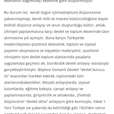
ekonomisi bağımlılıkçı eksenine göre oluşturmuştur.
Bu durum ise; kendi özgün içtimai(toplum) düşüncesine
yabancılaşmayı, kendi milli ve manevi bütüncüllüğüne dayalı
tevhidi düşünce anlayışı ve onun oluşturduğu kültür, ahlak,
zihniyet yapılanmasına karşı devlet ve toplum ekseninde tavır
alınmasına yol açmıştır. Buna karşın Türkiye’de
modernleşmeci-pozitivist ekonomik, toplum ve siyasal
yaşamın oluşmasına ve topyekün materyalist –pozitivist
zihniyetin tüm devlet-toplum alanlarında yasalarla
uygulamaya geçmesi de, bürokratik devlet anlayışı vasıtasıyla
gerçekleştirilmiştir. Böylece Osmanlı Devleti “devlet kurucu
öz” esasından hareket ederek, toplumdaki tüm
alanlarını(bakanlıklar, iktisadi anlayışlarda, siyasal
tutumlarda, eğitime bakışta, sanayi anlayışı ve
yapılanmasında, girişimcilik ve ahlakında…)Tevhidi
düşüncenin “devlet olma” anlayışını göre kurmuştu. Fakat 1.
Yeni Türkiye ise yukarıda da belirtildiği gibi 1923’den sonra