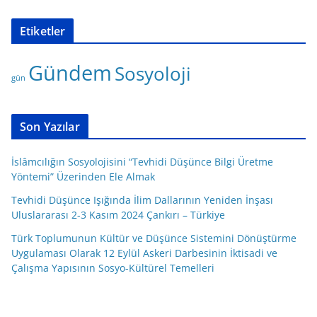
a
t
Etiketler
e
g
Gündem
Sosyoloji
o
gün
r
i
l
Son Yazılar
e
r
İslâmcılığın Sosyolojisini “Tevhidi Düşünce Bilgi Üretme
Yöntemi” Üzerinden Ele Almak
Tevhidi Düşünce Işığında İlim Dallarının Yeniden İnşası
Uluslararası 2-3 Kasım 2024 Çankırı – Türkiye
Türk Toplumunun Kültür ve Düşünce Sistemini Dönüştürme
Uygulaması Olarak 12 Eylül Askeri Darbesinin İktisadi ve
Çalışma Yapısının Sosyo-Kültürel Temelleri