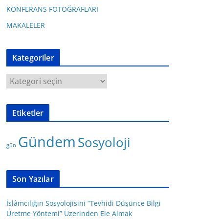
KONFERANS FOTOĞRAFLARI
MAKALELER
Kategoriler
K
a
t
Etiketler
e
g
Gündem
Sosyoloji
o
gün
r
i
l
Son Yazılar
e
r
İslâmcılığın Sosyolojisini “Tevhidi Düşünce Bilgi
Üretme Yöntemi” Üzerinden Ele Almak