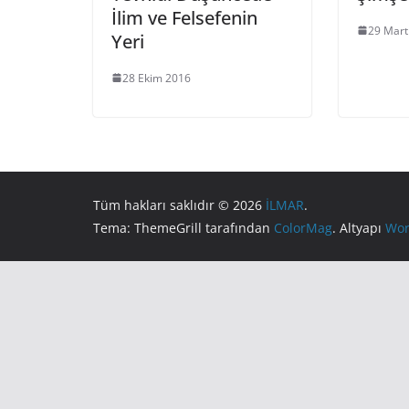
İlim ve Felsefenin
29 Mart
Yeri
28 Ekim 2016
Tüm hakları saklıdır © 2026
İLMAR
.
Tema: ThemeGrill tarafından
ColorMag
. Altyapı
Wor