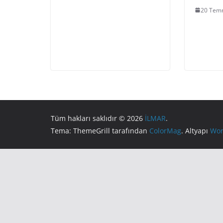
20 Tem
Tüm hakları saklıdır © 2026
İLMAR
.
Tema: ThemeGrill tarafından
ColorMag
. Altyapı
Wor