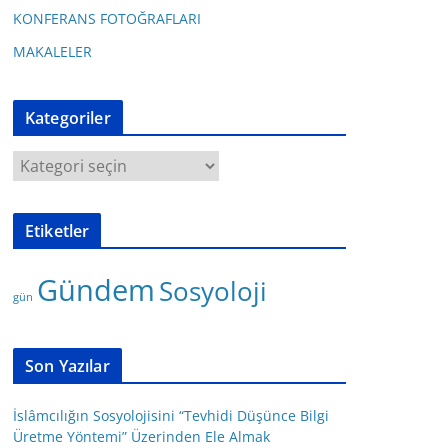
KONFERANS FOTOĞRAFLARI
MAKALELER
Kategoriler
K
a
t
Etiketler
e
g
Gündem
Sosyoloji
o
gün
r
i
l
Son Yazılar
e
r
İslâmcılığın Sosyolojisini “Tevhidi Düşünce Bilgi
Üretme Yöntemi” Üzerinden Ele Almak