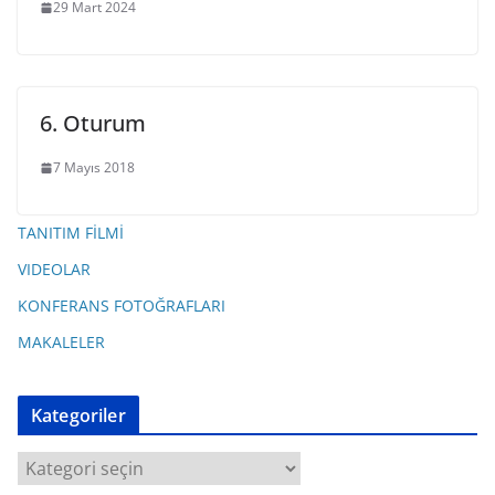
29 Mart 2024
6. Oturum
7 Mayıs 2018
TANITIM FİLMİ
VIDEOLAR
KONFERANS FOTOĞRAFLARI
MAKALELER
Kategoriler
K
a