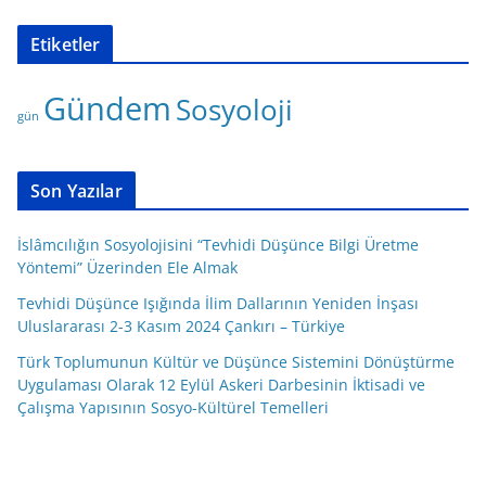
t
Etiketler
e
g
Gündem
Sosyoloji
o
gün
r
i
l
Son Yazılar
e
r
İslâmcılığın Sosyolojisini “Tevhidi Düşünce Bilgi Üretme
Yöntemi” Üzerinden Ele Almak
Tevhidi Düşünce Işığında İlim Dallarının Yeniden İnşası
Uluslararası 2-3 Kasım 2024 Çankırı – Türkiye
Türk Toplumunun Kültür ve Düşünce Sistemini Dönüştürme
Uygulaması Olarak 12 Eylül Askeri Darbesinin İktisadi ve
Çalışma Yapısının Sosyo-Kültürel Temelleri