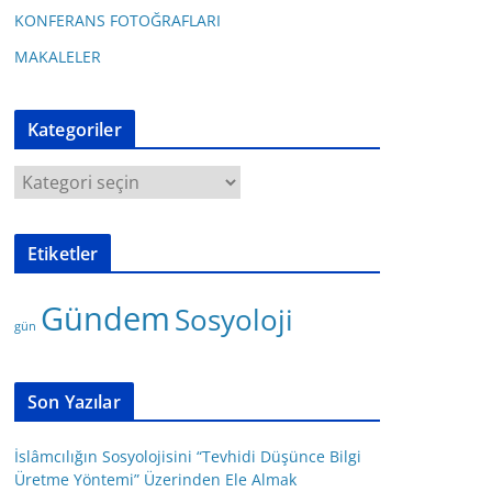
KONFERANS FOTOĞRAFLARI
MAKALELER
Kategoriler
K
a
t
Etiketler
e
g
Gündem
Sosyoloji
o
gün
r
i
l
Son Yazılar
e
r
İslâmcılığın Sosyolojisini “Tevhidi Düşünce Bilgi
Üretme Yöntemi” Üzerinden Ele Almak