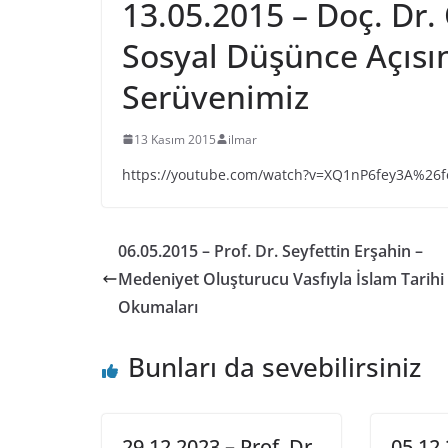
13.05.2015 – Doç. Dr
Sosyal Düşünce Açısı
Serüvenimiz
13 Kasım 2015
ilmar
https://youtube.com/watch?v=XQ1nP6fey3A%26
06.05.2015 – Prof. Dr. Seyfettin Erşahin –
Medeniyet Oluşturucu Vasfıyla İslam Tarihi
Okumaları
Bunları da sevebilirsiniz
29.12.2023 – Prof. Dr.
05.12.