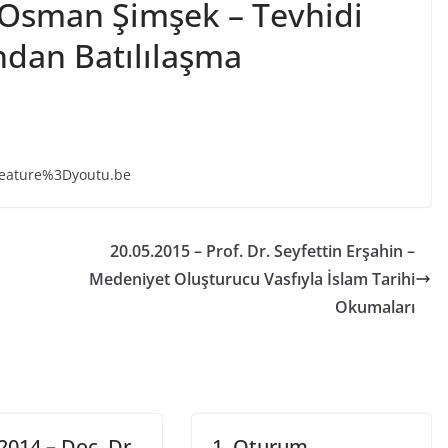
. Osman Şimşek – Tevhidi
ndan Batılılaşma
feature%3Dyoutu.be
20.05.2015 – Prof. Dr. Seyfettin Erşahin –
Medeniyet Oluşturucu Vasfıyla İslam Tarihi
Okumaları
2014 – Doç. Dr.
1. Oturum