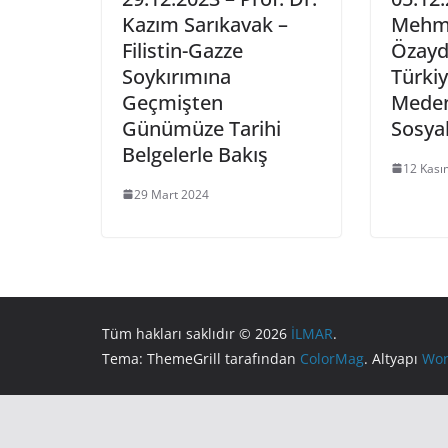
Kazım Sarıkavak –
Mehm
Filistin-Gazze
Özayd
Soykırımına
Türki
Geçmişten
Meden
Günümüze Tarihi
Sosyal 
Belgelerle Bakış
12 Kası
29 Mart 2024
Tüm hakları saklıdır © 2026
İLMAR
.
Tema: ThemeGrill tarafından
ColorMag
. Altyapı
Wor