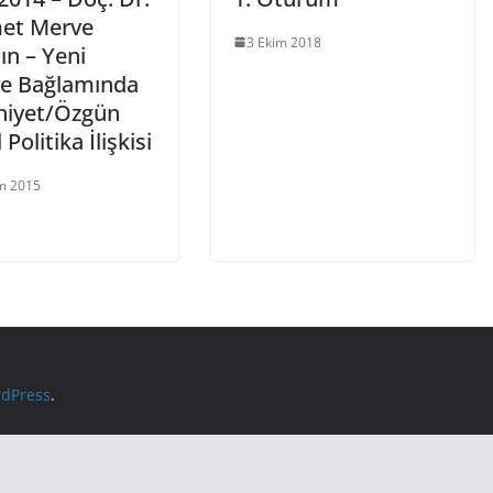
et Merve
3 Ekim 2018
ın – Yeni
ye Bağlamında
iyet/Özgün
Politika İlişkisi
m 2015
dPress
.