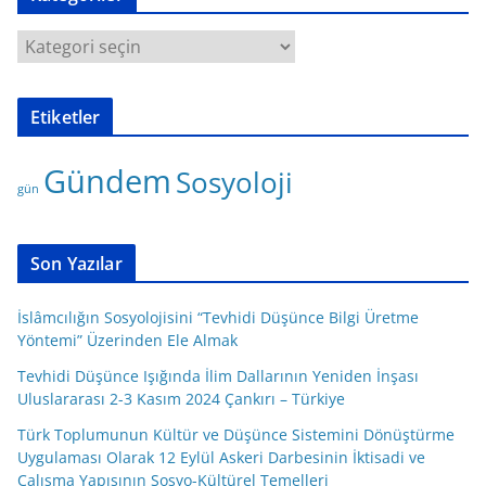
K
a
t
Etiketler
e
g
Gündem
Sosyoloji
o
gün
r
i
l
Son Yazılar
e
r
İslâmcılığın Sosyolojisini “Tevhidi Düşünce Bilgi Üretme
Yöntemi” Üzerinden Ele Almak
Tevhidi Düşünce Işığında İlim Dallarının Yeniden İnşası
Uluslararası 2-3 Kasım 2024 Çankırı – Türkiye
Türk Toplumunun Kültür ve Düşünce Sistemini Dönüştürme
Uygulaması Olarak 12 Eylül Askeri Darbesinin İktisadi ve
Çalışma Yapısının Sosyo-Kültürel Temelleri