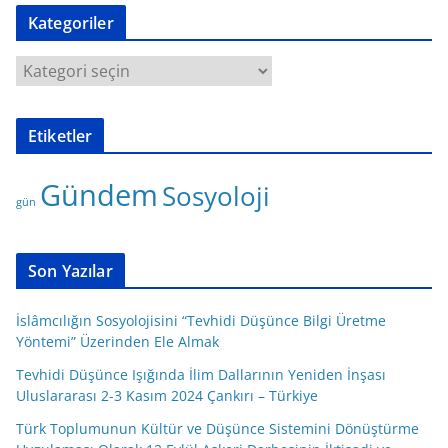
Kategoriler
K
a
t
Etiketler
e
g
Gündem
Sosyoloji
o
gün
r
i
l
Son Yazılar
e
r
İslâmcılığın Sosyolojisini “Tevhidi Düşünce Bilgi Üretme
Yöntemi” Üzerinden Ele Almak
Tevhidi Düşünce Işığında İlim Dallarının Yeniden İnşası
Uluslararası 2-3 Kasım 2024 Çankırı – Türkiye
Türk Toplumunun Kültür ve Düşünce Sistemini Dönüştürme