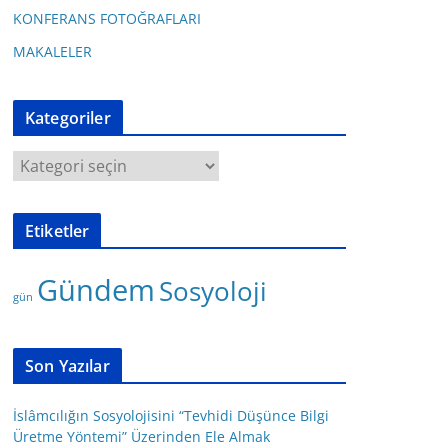
KONFERANS FOTOĞRAFLARI
MAKALELER
Kategoriler
K
a
t
Etiketler
e
g
Gündem
Sosyoloji
o
gün
r
i
l
Son Yazılar
e
r
İslâmcılığın Sosyolojisini “Tevhidi Düşünce Bilgi
Üretme Yöntemi” Üzerinden Ele Almak