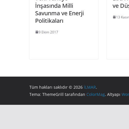
İnşasında Milli
ve Dü
Savunma ve Enerji
13 Kası
Politikaları
9 Ekim 2017
Tüm hakları saklıdır © 2026
İLMAR
.
Tema: ThemeGrill tarafından
ColorMag
. Altyapı
Wor