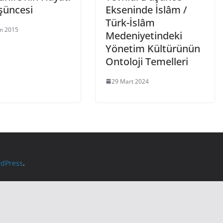
şüncesi
Ekseninde İslâm /
Türk-İslâm
m 2015
Medeniyetindeki
Yönetim Kültürünün
Ontoloji Temelleri
29 Mart 2024
dPress
.