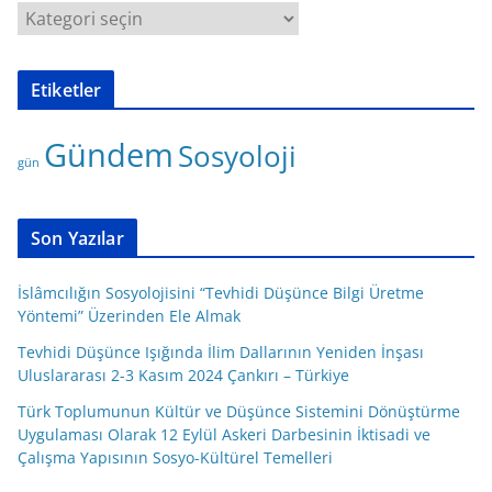
K
a
t
Etiketler
e
g
Gündem
Sosyoloji
o
gün
r
i
l
Son Yazılar
e
r
İslâmcılığın Sosyolojisini “Tevhidi Düşünce Bilgi Üretme
Yöntemi” Üzerinden Ele Almak
Tevhidi Düşünce Işığında İlim Dallarının Yeniden İnşası
Uluslararası 2-3 Kasım 2024 Çankırı – Türkiye
Türk Toplumunun Kültür ve Düşünce Sistemini Dönüştürme
Uygulaması Olarak 12 Eylül Askeri Darbesinin İktisadi ve
Çalışma Yapısının Sosyo-Kültürel Temelleri