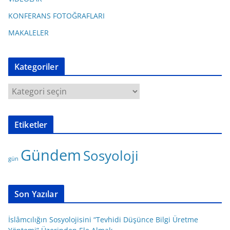
KONFERANS FOTOĞRAFLARI
MAKALELER
Kategoriler
K
a
t
Etiketler
e
g
Gündem
Sosyoloji
o
gün
r
i
l
Son Yazılar
e
r
İslâmcılığın Sosyolojisini “Tevhidi Düşünce Bilgi Üretme