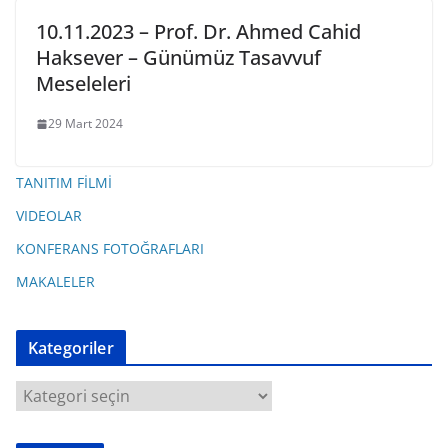
10.11.2023 – Prof. Dr. Ahmed Cahid
Haksever – Günümüz Tasavvuf
Meseleleri
29 Mart 2024
TANITIM FİLMİ
VIDEOLAR
KONFERANS FOTOĞRAFLARI
MAKALELER
Kategoriler
K
a
t