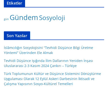
Etiketler
e
g
Gündem
Sosyoloji
o
gün
r
i
l
Son Yazılar
e
r
İslâmcılığın Sosyolojisini “Tevhidi Düşünce Bilgi Üretme
Yöntemi” Üzerinden Ele Almak
Tevhidi Düşünce Işığında İlim Dallarının Yeniden İnşası
Uluslararası 2-3 Kasım 2024 Çankırı – Türkiye
Türk Toplumunun Kültür ve Düşünce Sistemini Dönüştürme
Uygulaması Olarak 12 Eylül Askeri Darbesinin İktisadi ve
Çalışma Yapısının Sosyo-Kültürel Temelleri