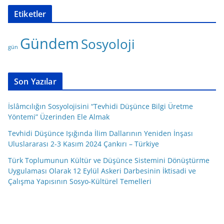
t
Etiketler
e
g
Gündem
Sosyoloji
o
gün
r
i
l
Son Yazılar
e
r
İslâmcılığın Sosyolojisini “Tevhidi Düşünce Bilgi Üretme
Yöntemi” Üzerinden Ele Almak
Tevhidi Düşünce Işığında İlim Dallarının Yeniden İnşası
Uluslararası 2-3 Kasım 2024 Çankırı – Türkiye
Türk Toplumunun Kültür ve Düşünce Sistemini Dönüştürme
Uygulaması Olarak 12 Eylül Askeri Darbesinin İktisadi ve
Çalışma Yapısının Sosyo-Kültürel Temelleri