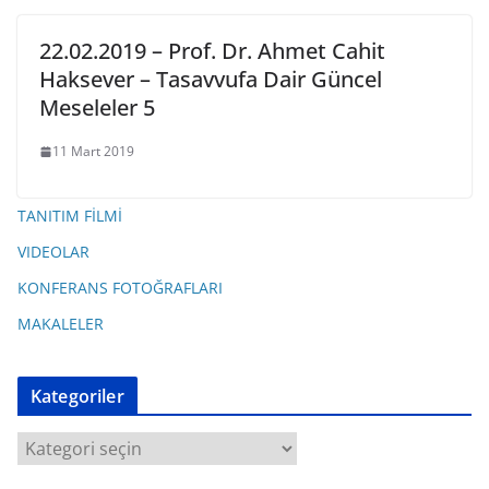
22.02.2019 – Prof. Dr. Ahmet Cahit
Haksever – Tasavvufa Dair Güncel
Meseleler 5
11 Mart 2019
TANITIM FİLMİ
VIDEOLAR
KONFERANS FOTOĞRAFLARI
MAKALELER
Kategoriler
K
a