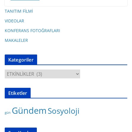
TANITIM FİLMİ
VIDEOLAR
KONFERANS FOTOĞRAFLARI
MAKALELER
Kategoriler
K
a
t
Etiketler
e
g
Gündem
Sosyoloji
o
gün
r
i
l