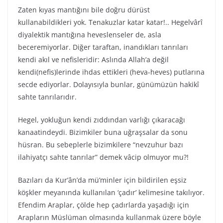
Zaten kıyas mantığını bile doğru dürüst
kullanabildikleri yok. Tenakuzlar katar katar!.. Hegelvârî
diyalektik mantığına heveslenseler de, asla
beceremiyorlar. Diğer taraftan, inandıkları tanrıları
kendi akıl ve nefisleridir: Aslında Allah’a değil
kendi(nefis)lerinde ihdas ettikleri (heva-heves) putlarına
secde ediyorlar. Dolayısıyla bunlar, günümüzün hakikî
sahte tanrılarıdır.
Hegel, yokluğun kendi zıddından varlığı çıkaracağı
kanaatindeydi. Bizimkiler buna uğraşsalar da sonu
hüsran. Bu sebeplerle bizimkilere “nevzuhur bazı
ilahiyatçı sahte tanrılar” demek vâcip olmuyor mu?!
Bazıları da Kur’ân’da mü’minler için bildirilen eşsiz
köşkler meyanında kullanılan ‘çadır’ kelimesine takılıyor.
Efendim Araplar, çölde hep çadırlarda yaşadığı için
Arapların Müslüman olmasında kullanmak üzere böyle