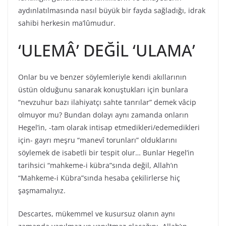
aydınlatılmasında nasıl büyük bir fayda sağladığı, idrak
sahibi herkesin ma’lûmudur.
‘ULEMÂ’ DEĞİL ‘ULAMA’
Onlar bu ve benzer söylemleriyle kendi akıllarının
üstün olduğunu sanarak konuştukları için bunlara
“nevzuhur bazı ilahiyatçı sahte tanrılar” demek vâcip
olmuyor mu? Bundan dolayı aynı zamanda onların
Hegel’in, -tam olarak intisap etmedikleri/edemedikleri
için- gayrı meşru “manevî torunları” olduklarını
söylemek de isabetli bir tespit olur… Bunlar Hegel’in
tarihsici “mahkeme-i kübra”sında değil, Allah’ın
“Mahkeme-i Kübra”sında hesaba çekilirlerse hiç
şaşmamalıyız.
Descartes, mükemmel ve kusursuz olanın aynı