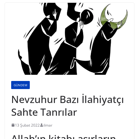
GÜNDEM
Nevzuhur Bazı İlahiyatçı
Sahte Tanrılar
13 Şubat 2022
ilmar
Allah’ın kitabı asırların