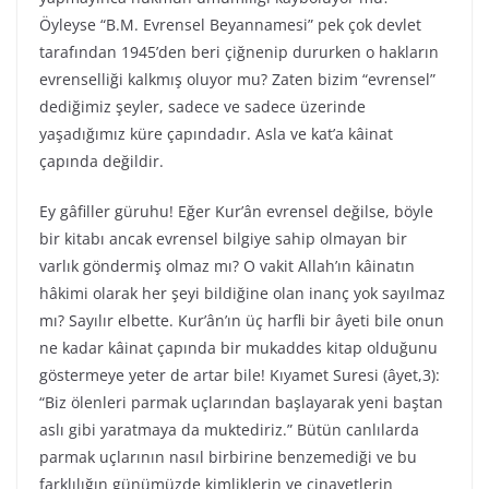
Öyleyse “B.M. Evrensel Beyannamesi” pek çok devlet
tarafından 1945’den beri çiğnenip dururken o hakların
evrenselliği kalkmış oluyor mu? Zaten bizim “evrensel”
dediğimiz şeyler, sadece ve sadece üzerinde
yaşadığımız küre çapındadır. Asla ve kat’a kâinat
çapında değildir.
Ey gâfiller güruhu! Eğer Kur’ân evrensel değilse, böyle
bir kitabı ancak evrensel bilgiye sahip olmayan bir
varlık göndermiş olmaz mı? O vakit Allah’ın kâinatın
hâkimi olarak her şeyi bildiğine olan inanç yok sayılmaz
mı? Sayılır elbette. Kur’ân’ın üç harfli bir âyeti bile onun
ne kadar kâinat çapında bir mukaddes kitap olduğunu
göstermeye yeter de artar bile! Kıyamet Suresi (âyet,3):
“Biz ölenleri parmak uçlarından başlayarak yeni baştan
aslı gibi yaratmaya da muktediriz.” Bütün canlılarda
parmak uçlarının nasıl birbirine benzemediği ve bu
farklılığın günümüzde kimliklerin ve cinayetlerin