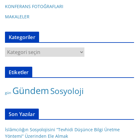
KONFERANS FOTOĞRAFLARI
MAKALELER
Kategoriler
K
a
t
Etiketler
e
g
Gündem
Sosyoloji
o
gün
r
i
l
Son Yazılar
e
r
İslâmcılığın Sosyolojisini “Tevhidi Düşünce Bilgi Üretme
Yöntemi” Üzerinden Ele Almak