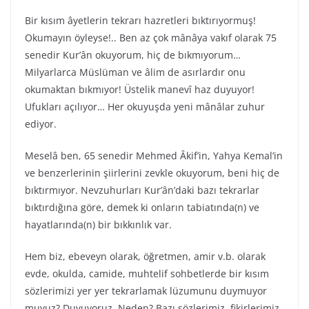
Bir kısım âyetlerin tekrarı hazretleri bıktırıyormuş!
Okumayın öyleyse!.. Ben az çok mânâya vakıf olarak 75
senedir Kur’ân okuyorum, hiç de bıkmıyorum…
Milyarlarca Müslüman ve âlim de asırlardır onu
okumaktan bıkmıyor! Üstelik manevî haz duyuyor!
Ufukları açılıyor… Her okuyuşda yeni mânâlar zuhur
ediyor.
Meselâ ben, 65 senedir Mehmed Âkif’in, Yahya Kemal’in
ve benzerlerinin şiirlerini zevkle okuyorum, beni hiç de
bıktırmıyor. Nevzuhurları Kur’ân’daki bazı tekrarlar
bıktırdığına göre, demek ki onların tabiatında(n) ve
hayatlarında(n) bir bıkkınlık var.
Hem biz, ebeveyn olarak, öğretmen, amir v.b. olarak
evde, okulda, camide, muhtelif sohbetlerde bir kısım
sözlerimizi yer yer tekrarlamak lüzumunu duymuyor
muyuz? Duyuyoruz. Neden? Bazı sözlerimiz, fikirlerimiz