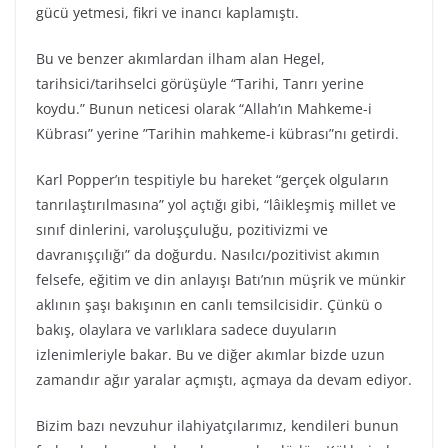
gücü yetmesi, fikri ve inancı kaplamıştı.
Bu ve benzer akımlardan ilham alan Hegel,
tarihsici/tarihselci görüşüyle “Tarihi, Tanrı yerine
koydu.” Bunun neticesi olarak “Allah’ın Mahkeme-i
Kübrası” yerine ”Tarihin mahkeme-i kübrası”nı getirdi.
Karl Popper’ın tespitiyle bu hareket “gerçek olguların
tanrılaştırılmasına” yol açtığı gibi, “lâikleşmiş millet ve
sınıf dinlerini, varoluşçuluğu, pozitivizmi ve
davranışçılığı” da doğurdu. Nasılcı/pozitivist akımın
felsefe, eğitim ve din anlayışı Batı’nın müşrik ve münkir
aklının şaşı bakışının en canlı temsilcisidir. Çünkü o
bakış, olaylara ve varlıklara sadece duyuların
izlenimleriyle bakar. Bu ve diğer akımlar bizde uzun
zamandır ağır yaralar açmıştı, açmaya da devam ediyor.
Bizim bazı nevzuhur ilahiyatçılarımız, kendileri bunun