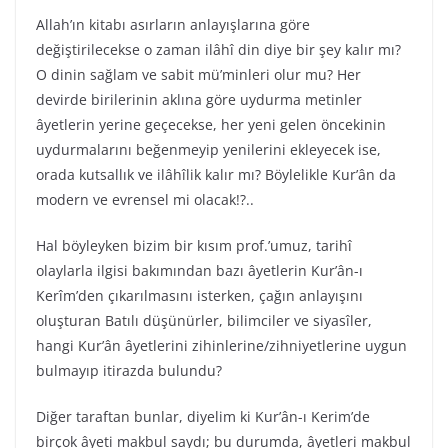
Allah’ın kitabı asırların anlayışlarına göre
değiştirilecekse o zaman ilâhî din diye bir şey kalır mı?
O dinin sağlam ve sabit mü’minleri olur mu? Her
devirde birilerinin aklına göre uydurma metinler
âyetlerin yerine geçecekse, her yeni gelen öncekinin
uydurmalarını beğenmeyip yenilerini ekleyecek ise,
orada kutsallık ve ilâhîlik kalır mı? Böylelikle Kur’ân da
modern ve evrensel mi olacak!?..
Hal böyleyken bizim bir kısım prof.’umuz, tarihî
olaylarla ilgisi bakımından bazı âyetlerin Kur’ân-ı
Kerîm’den çıkarılmasını isterken, çağın anlayışını
oluşturan Batılı düşünürler, bilimciler ve siyasîler,
hangi Kur’ân âyetlerini zihinlerine/zihniyetlerine uygun
bulmayıp itirazda bulundu?
Diğer taraftan bunlar, diyelim ki Kur’ân-ı Kerim’de
birçok âyeti makbul saydı; bu durumda, âyetleri makbul