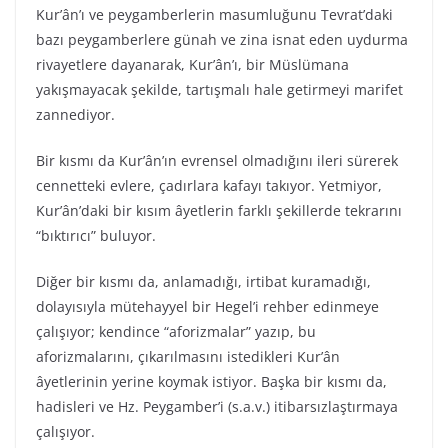
Kur’ân’ı ve peygamberlerin masumluğunu Tevrat’daki
bazı peygamberlere günah ve zina isnat eden uydurma
rivayetlere dayanarak, Kur’ân’ı, bir Müslümana
yakışmayacak şekilde, tartışmalı hale getirmeyi marifet
zannediyor.
Bir kısmı da Kur’ân’ın evrensel olmadığını ileri sürerek
cennetteki evlere, çadırlara kafayı takıyor. Yetmiyor,
Kur’ân’daki bir kısım âyetlerin farklı şekillerde tekrarını
“bıktırıcı” buluyor.
Diğer bir kısmı da, anlamadığı, irtibat kuramadığı,
dolayısıyla mütehayyel bir Hegel’i rehber edinmeye
çalışıyor; kendince “aforizmalar” yazıp, bu
aforizmalarını, çıkarılmasını istedikleri Kur’ân
âyetlerinin yerine koymak istiyor. Başka bir kısmı da,
hadisleri ve Hz. Peygamber’i (s.a.v.) itibarsızlaştırmaya
çalışıyor.