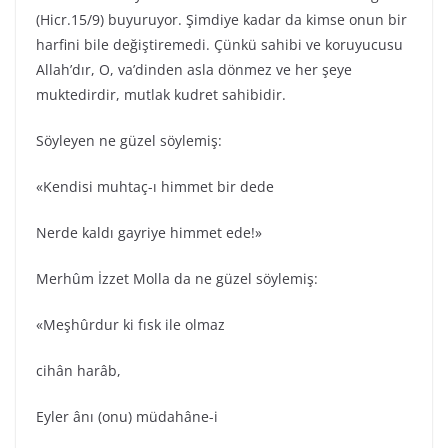
(Hicr.15/9) buyuruyor. Şimdiye kadar da kimse onun bir
harfini bile değiştiremedi. Çünkü sahibi ve koruyucusu
Allah’dır, O, va’dinden asla dönmez ve her şeye
muktedirdir, mutlak kudret sahibidir.
Söyleyen ne güzel söylemiş:
«Kendisi muhtaç-ı himmet bir dede
Nerde kaldı gayriye himmet ede!»
Merhûm İzzet Molla da ne güzel söylemiş:
«Meşhûrdur ki fısk ile olmaz
cihân harâb,
Eyler ânı (onu) müdahâne-i