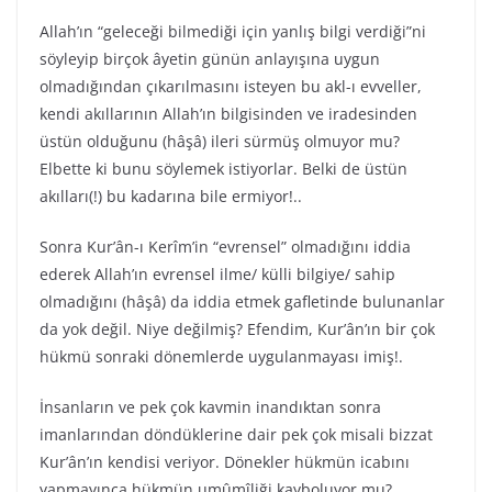
Allah’ın “geleceği bilmediği için yanlış bilgi verdiği”ni
söyleyip birçok âyetin günün anlayışına uygun
olmadığından çıkarılmasını isteyen bu akl-ı evveller,
kendi akıllarının Allah’ın bilgisinden ve iradesinden
üstün olduğunu (hâşâ) ileri sürmüş olmuyor mu?
Elbette ki bunu söylemek istiyorlar. Belki de üstün
akılları(!) bu kadarına bile ermiyor!..
Sonra Kur’ân-ı Kerîm’in “evrensel” olmadığını iddia
ederek Allah’ın evrensel ilme/ külli bilgiye/ sahip
olmadığını (hâşâ) da iddia etmek gafletinde bulunanlar
da yok değil. Niye değilmiş? Efendim, Kur’ân’ın bir çok
hükmü sonraki dönemlerde uygulanmayası imiş!.
İnsanların ve pek çok kavmin inandıktan sonra
imanlarından döndüklerine dair pek çok misali bizzat
Kur’ân’ın kendisi veriyor. Dönekler hükmün icabını
yapmayınca hükmün umûmîliği kayboluyor mu?