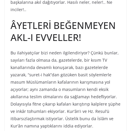
başkalarına akıl dağıtıyorlar. Hasılı neler, neler!.. Ne
inciler!..
ÂYETLERİ BEĞENMEYEN
AKL-I EVVELLER!
Bu ilahiyatçılar bizi neden ilgilendiriyor? Çünkü bunlar,
sayıları fazla olmasa da, gazetelerde, bir kısım TV
kanallarında devamlı konuşarak, bazı gazetelerde
yazarak, “suret-i hak”dan gözüken basit söylemlerle
masum Müslümanların kafalarının karışmasına yol
açıyorlar; aynı zamanda o masumların kendi eksik
akıllarına teslim olmalarını da sağlamayı hedefliyorlar.
Dolayısıyla fitne çıkarıp kafaları karıştırıp kalplere şüphe
ve inkâr tohumları ekiyorlar. Kur’ân’ı ve Hz. Resul’ü
itibarsızlaştırmak istiyorlar. Üstelik bunu da İslâm ve
Kur’ân namına yaptıklarını iddia ediyorlar.