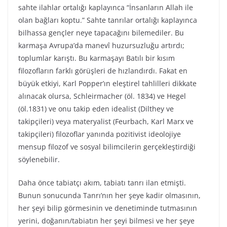
sahte ilahlar ortalığı kaplayınca “İnsanların Allah ile
olan bağları koptu.” Sahte tanrılar ortalığı kaplayınca
bilhassa gençler neye tapacağını bilemediler. Bu
karmaşa Avrupa’da manevî huzursuzluğu artırdı;
toplumlar karıştı. Bu karmaşayı Batılı bir kısım
filozofların farklı görüşleri de hızlandırdı. Fakat en
büyük etkiyi, Karl Popper’ın eleştirel tahlilleri dikkate
alınacak olursa, Schleirmacher (öl. 1834) ve Hegel
(öl.1831) ve onu takip eden idealist (Dilthey ve
takipçileri) veya materyalist (Feurbach, Karl Marx ve
takipçileri) filozoflar yanında pozitivist ideolojiye
mensup filozof ve sosyal bilimcilerin gerçekleştirdiği
söylenebilir.
Daha önce tabiatçı akım, tabiatı tanrı ilan etmişti.
Bunun sonucunda Tanrı’nın her şeye kadir olmasının,
her şeyi bilip görmesinin ve denetiminde tutmasının
yerini, doğanın/tabiatın her şeyi bilmesi ve her şeye