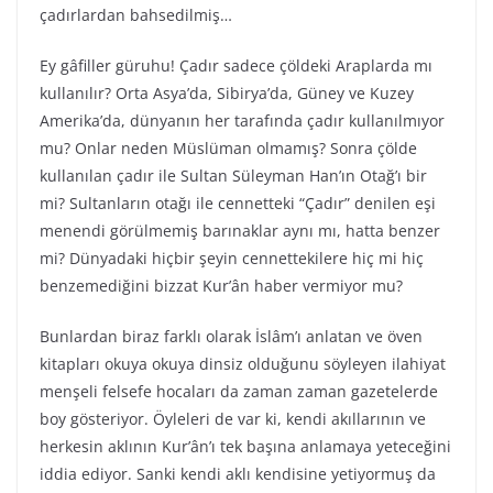
çadırlardan bahsedilmiş…
Ey gâfiller güruhu! Çadır sadece çöldeki Araplarda mı
kullanılır? Orta Asya’da, Sibirya’da, Güney ve Kuzey
Amerika’da, dünyanın her tarafında çadır kullanılmıyor
mu? Onlar neden Müslüman olmamış? Sonra çölde
kullanılan çadır ile Sultan Süleyman Han’ın Otağ’ı bir
mi? Sultanların otağı ile cennetteki “Çadır” denilen eşi
menendi görülmemiş barınaklar aynı mı, hatta benzer
mi? Dünyadaki hiçbir şeyin cennettekilere hiç mi hiç
benzemediğini bizzat Kur’ân haber vermiyor mu?
Bunlardan biraz farklı olarak İslâm’ı anlatan ve öven
kitapları okuya okuya dinsiz olduğunu söyleyen ilahiyat
menşeli felsefe hocaları da zaman zaman gazetelerde
boy gösteriyor. Öyleleri de var ki, kendi akıllarının ve
herkesin aklının Kur’ân’ı tek başına anlamaya yeteceğini
iddia ediyor. Sanki kendi aklı kendisine yetiyormuş da