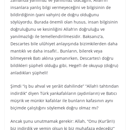
zamanda yanılmaz ve yanıltmaz olacağını, Allah’ın
insanlara yanlış bilgi vermeyeceğini ve bilgisinin de
bildirdiğinin (yani vahyin) de doğru olduğunu
söylüyordu. Burada önemli olan husus, insan bilgisinin
doğruluğunu ve kesinliğini Allah’ın doğruluğu ve
yanılmazlığı ile temellendirilmesidir. Baksanız’a,
Descartes bile ulûhiyet anlayışında bizimkilerden daha
mantıklı ve daha insaflı!.. Bunların, bilerek veya
bilmeyerek Batı aklına yamanırken, Descartes’ı doğru
bildikleri şüpheli olduğu gibi, Hegel’i de okuyup (doğru)
anladıkları şüpheli!
Şimdi “iş bu ahval ve şerâit dahilinde” “Allah’ı tahtından
indirdik” diyen Türk yankafalıların (aydınların) ve Batıcı
müşrik ve münkir kafalılar ile bunların kafasının aynı
biçimde çalıştığını söylemek doğru olmaz mı?
Ancak şunu unutmamak gerekir: Allah, “Onu (Kur’ân’ı)
biz indirdik ve yemin olsun ki biz muhafaza edeceğiz”