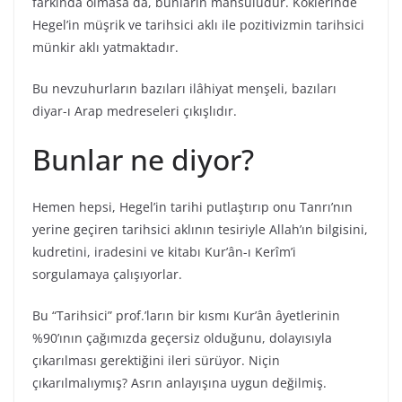
farkında olmasa da, bunların mahsulüdür. Köklerinde
Hegel’in müşrik ve tarihsici aklı ile pozitivizmin tarihsici
münkir aklı yatmaktadır.
Bu nevzuhurların bazıları ilâhiyat menşeli, bazıları
diyar-ı Arap medreseleri çıkışlıdır.
Bunlar ne diyor?
Hemen hepsi, Hegel’in tarihi putlaştırıp onu Tanrı’nın
yerine geçiren tarihsici aklının tesiriyle Allah’ın bilgisini,
kudretini, iradesini ve kitabı Kur’ân-ı Kerîm’i
sorgulamaya çalışıyorlar.
Bu “Tarihsici” prof.’ların bir kısmı Kur’ân âyetlerinin
%90’ının çağımızda geçersiz olduğunu, dolayısıyla
çıkarılması gerektiğini ileri sürüyor. Niçin
çıkarılmalıymış? Asrın anlayışına uygun değilmiş.