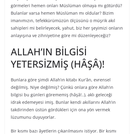
görmeleri hemen onları Müslüman olmaya mı götürdü?
Bulanlar varsa hemen Müslüman mı oldular? Bizim
imanımızın, tefekkürümüzün ölçüsünü o müşrik akıl
sahipleri mi belirleyecek, yahut, biz her şeyimizi onların
anlayışına ve zihniyetine göre mi düzenleyeceğiz?
ALLAH’IN BİLGİSİ
YETERSİZMİŞ (HÂŞÂ)!
Bunlara göre şimdi Allah’ın kitabı Kur’ân, evrensel
değilmiş. Niye değilmiş? Çünkü onlara göre Allah’ın
bilgisi bu günleri görememiş (hâşâ!..), aklı geleceği
idrak edemeyesi imiş. Bunlar kendi akıllarını Allah’ın
takdirinden üstün gördükleri için ona yön vermek
lüzumunu duyuyorlar.
Bir kısmı bazı âyetlerin çıkarılmasını istiyor. Bir kısmı