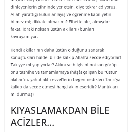
dinleyenlerin zihninde yer etsin, diye tekrar ediyoruz.
Allah yarattığı kulun anlayış ve öğrenme kabiliyetini
bilmez mi; dikkate almaz mı? Elbette alır, almışdır;
fakat, idraki noksan üstün akıllar(!) bunları
kavrayamıyor.
Kendi akıllarının daha üstün olduğunu sanarak
konuştukları halde, bir de kalkıp Allah’a secde ediyorlar!
Takıyye mi yapıyorlar? Aklını ve bilgisini noksan görüp
onu tashihe ve tamamlamaya (hâşâ) çalışan bu “üstün
akıllar”ın, yahut akl-ı evvel’lerin beğenmedikleri Tanrı’ya
kalkıp da secde etmesi hangi aklın eseridir? Mantıkları
mı durmuş?
KIYASLAMAKDAN BİLE
ACİZLER…