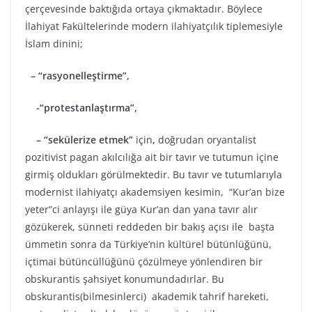
çerçevesinde baktığıda ortaya çıkmaktadır. Böylece
İlahiyat Fakültelerinde modern ilahiyatçılık tiplemesiyle
İslam dinini;
– “rasyonelleştirme”,
-“protestanlaştırma”,
– “sekülerize etmek”
için
,
doğrudan oryantalist
pozitivist pagan akılcılığa ait bir tavır ve tutumun içine
girmiş oldukları görülmektedir. Bu tavır ve tutumlarıyla
modernist ilahiyatçı akademsiyen kesimin, “Kur’an bize
yeter”ci anlayışı ile güya Kur’an dan yana tavır alır
gözükerek, sünneti reddeden bir bakış açısı ile başta
ümmetin sonra da Türkiye’nin kültürel bütünlüğünü,
içtimai bütüncüllüğünü çözülmeye yönlendiren bir
obskurantis şahsiyet konumundadırlar. Bu
obskurantis(bilmesinlerci) akademik tahrif hareketi,