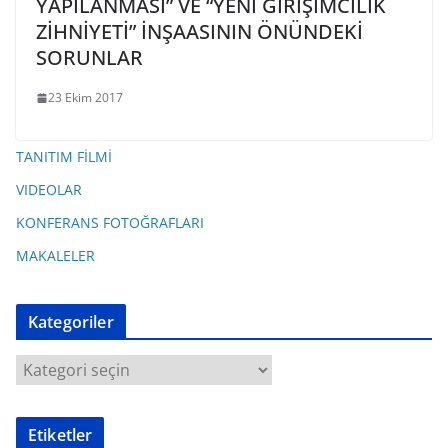
YAPILANMASI” VE “YENİ GİRİŞİMCİLİK
ZİHNİYETİ” İNŞAASININ ÖNÜNDEKİ
SORUNLAR
23 Ekim 2017
TANITIM FİLMİ
VIDEOLAR
KONFERANS FOTOĞRAFLARI
MAKALELER
Kategoriler
K
a
t
Etiketler
e