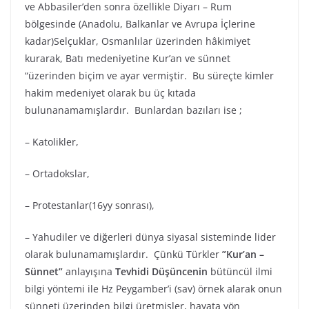
ve Abbasiler’den sonra özellikle Diyarı – Rum
bölgesinde (Anadolu, Balkanlar ve Avrupa İçlerine
kadar)Selçuklar, Osmanlılar üzerinden hâkimiyet
kurarak, Batı medeniyetine Kur’an ve sünnet
“üzerinden biçim ve ayar vermiştir. Bu süreçte kimler
hakim medeniyet olarak bu üç kıtada
bulunanamamışlardır. Bunlardan bazıları ise ;
– Katolikler,
– Ortadokslar,
– Protestanlar(16yy sonrası),
– Yahudiler ve diğerleri dünya siyasal sisteminde lider
olarak bulunamamışlardır. Çünkü Türkler
”Kur’an –
Sünnet”
anlayışına
Tevhidi Düşüncenin
bütüncül ilmi
bilgi yöntemi ile Hz Peygamber’i (sav) örnek alarak onun
sünneti üzerinden bilgi üretmişler, hayata yön