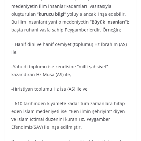
medeniyetin ilim insanları/adamları vasıtasıyla
oluşturulan “
kurucu bilgi”
yoluyla ancak inşa edebilir.
Bu ilim insanları( yani o medeniyetin “
Büyük İnsanları”);
başta ruhani vasfa sahip Peygamberlerdir. Örneğin;
– Hanif dini ve hanif cemiyeti(toplumu) Hz İbrahim (AS)
ile,
-Yahudi toplumu ise kendisine “milli şahsiyet”
kazandıran Hz Musa (AS) ile,
-Hıristiyan toplumu Hz İsa (AS) ile ve
– 610 tarihinden kıyamete kadar tüm zamanlara hitap
eden İslam medeniyeti ise “Ben ilmin şehriyim” diyen
ve İslam İctimai düzenini kuran Hz. Peygamber
Efendimiz(SAV) ile inşa edilmiştir.