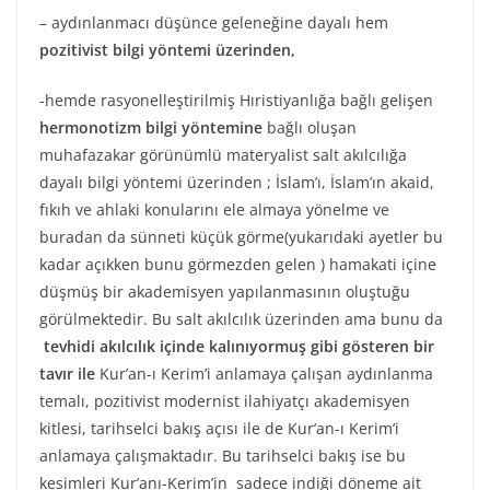
– aydınlanmacı düşünce geleneğine dayalı hem
pozitivist bilgi yöntemi üzerinden,
-hemde rasyonelleştirilmiş Hıristiyanlığa bağlı gelişen
hermonotizm bilgi yöntemine
bağlı oluşan
muhafazakar görünümlü materyalist salt akılcılığa
dayalı bilgi yöntemi üzerinden ; İslam’ı, İslam’ın akaid,
fıkıh ve ahlaki konularını ele almaya yönelme ve
buradan da sünneti küçük görme(yukarıdaki ayetler bu
kadar açıkken bunu görmezden gelen ) hamakati içine
düşmüş bir akademisyen yapılanmasının oluştuğu
görülmektedir. Bu salt akılcılık üzerinden ama bunu da
tevhidi akılcılık içinde kalınıyormuş gibi gösteren bir
tavır ile
Kur’an-ı Kerim’i anlamaya çalışan aydınlanma
temalı, pozitivist modernist ilahiyatçı akademisyen
kitlesi, tarihselci bakış açısı ile de Kur’an-ı Kerim’i
anlamaya çalışmaktadır. Bu tarihselci bakış ise bu
kesimleri Kur’anı-Kerim’in sadece indiği döneme ait