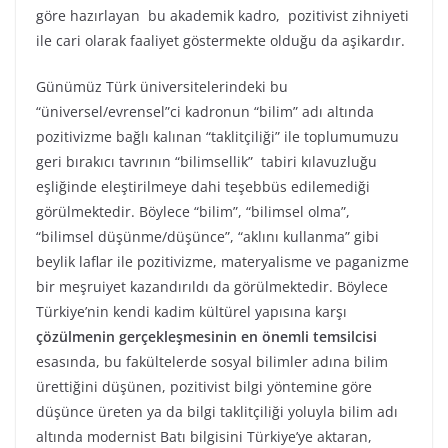
göre hazırlayan bu akademik kadro, pozitivist zihniyeti
ile cari olarak faaliyet göstermekte olduğu da aşikardır.
Günümüz Türk üniversitelerindeki bu
“üniversel/evrensel”ci kadronun “bilim” adı altında
pozitivizme bağlı kalınan “taklitçiliği” ile toplumumuzu
geri bırakıcı tavrının “bilimsellik” tabiri kılavuzluğu
eşliğinde eleştirilmeye dahi teşebbüs edilemediği
görülmektedir. Böylece “bilim”, “bilimsel olma”,
“bilimsel düşünme/düşünce”, “aklını kullanma” gibi
beylik laflar ile pozitivizme, materyalisme ve paganizme
bir meşruiyet kazandırıldı da görülmektedir. Böylece
Türkiye’nin kendi kadim kültürel yapısına karşı
çözülmenin gerçekleşmesinin en önemli temsilcisi
esasında, bu fakültelerde sosyal bilimler adına bilim
ürettiğini düşünen, pozitivist bilgi yöntemine göre
düşünce üreten ya da bilgi taklitçiliği yoluyla bilim adı
altında modernist Batı bilgisini Türkiye’ye aktaran,