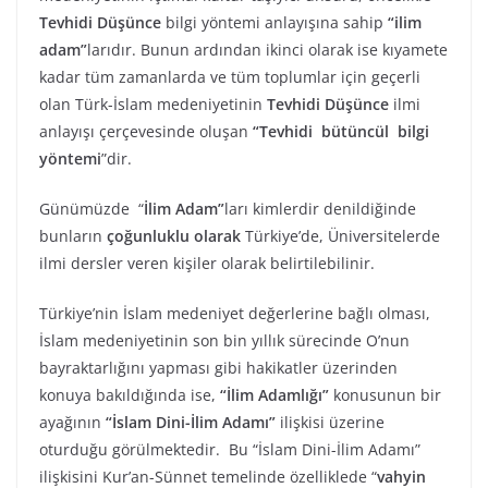
Tevhidi Düşünce
bilgi yöntemi anlayışına sahip
“ilim
adam”
larıdır. Bunun ardından ikinci olarak ise kıyamete
kadar tüm zamanlarda ve tüm toplumlar için geçerli
olan Türk-İslam medeniyetinin
Tevhidi Düşünce
ilmi
anlayışı çerçevesinde oluşan
“Tevhidi bütüncül bilgi
yöntemi
”dir.
Günümüzde “
İlim Adam”
ları kimlerdir denildiğinde
bunların
çoğunluklu olarak
Türkiye’de, Üniversitelerde
ilmi dersler veren kişiler olarak belirtilebilinir.
Türkiye’nin İslam medeniyet değerlerine bağlı olması,
İslam medeniyetinin son bin yıllık sürecinde O’nun
bayraktarlığını yapması gibi hakikatler üzerinden
konuya bakıldığında ise,
“İlim Adamlığı”
konusunun bir
ayağının
“İslam Dini-İlim Adamı”
ilişkisi üzerine
oturduğu görülmektedir. Bu “İslam Dini-İlim Adamı”
ilişkisini Kur’an-Sünnet temelinde özelliklede “
vahyin