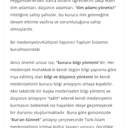
Peygamberlerden sonra onların öğretilerini takip eden
ilim adamları, düşünce adamları, “
ilim adamı-yönetici”
niteliğine sahip şahıslar, bu kurucu ilmi geleneğine
devam ettirme vasfına ve sorumluluğuna sahip
olmuşlardır.
Bir medeniyetin/Kültürel Yapının/ Toplum Sistemin
kurulmasındaki
ikinci önemli unsur ise
, “kurucu bilgi yöntemi
”dir. Her
medeniyet muhakkak ki kendi özgün bilgi yapısına göre
inşa edilmiş olan
bilgi ve düşünce yöntemi
ile kendi
medeniyetinin kurucu bilgi anlayışını ortaya koyabilir.
Aksi takdirde bir başka medeniyetin bilgi yöntemi ve
düşünce anlayışını “taklit“ ederek kendi medeniyetini
kurmasını beklemek ise hayalden öteye geçemeyecek
bir durumu oluşturmaktadır. Buna göre günümüzde
“
Kur’an-Sünnet”
anlayışı çerçevesinde Türk-İslam
medeniyetinin içtimai kültür taşıyıcı unsuru, öncelikle