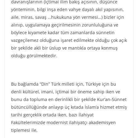
davranışlarının (içtimai ilim bakış açısının, düşünce
yönteminin, bilgi inşa eden vahye dayalı akıl yapısının,
aile, miras, savaş …hukukuna yön vermesi…) bizler için
alınıp, uygulamaya geçirilmesinin zorunluluğuna ve
böylece kıyamete kadar tüm zamanlarda sünnetin
vazgeçilemez olduğuna işaret edilmekte olduğu çok açık
bir şekilde akli bir üslup ve mantıkla ortaya konmuş
olduğu görülmektedir.
Bu bağlamda “Din” Türk milleti için, Türkiye için bu
denli kültürel, imani, içtimai bir öneme sahip iken ve
bunu da topluma en derinlikli bir şekilde Kur’an-Sünnet
bütüncüllüğünde anlayıp üç kıtada İslam’a hizmet etmiş
tarihi gerçeklik ortada iken, bazı İlahiyat
Fakültelerimizde modernist ilahiyatçı akademisyen
tiplemesi ile,