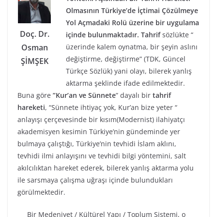
Olmasının Türkiye’de İçtimai Çözülmeye
Yol Açmadaki Rolü üzerine bir uygulama
Doç. Dr.
içinde bulunmaktadır.
Tahrif
sözlükte “
üzerinde kalem oynatma, bir şeyin aslını
Osman
değiştirme, değiştirme” (TDK, Güncel
ŞİMŞEK
Türkçe Sözlük) yani olayı, bilerek yanlış
aktarma şeklinde ifade edilmektedir.
Buna göre
”Kur’an ve Sünnete
” dayalı bir
tahrif
hareketi
, “Sünnete ihtiyaç yok, Kur’an bize yeter “
anlayışı çerçevesinde bir kısım(Modernist) ilahiyatçı
akademisyen kesimin Türkiye’nin gündeminde yer
bulmaya çalıştığı, Türkiye’nin tevhidi İslam aklını,
tevhidi ilmi anlayışını ve tevhidi bilgi yöntemini, salt
akılcılıktan hareket ederek, bilerek yanlış aktarma yolu
ile sarsmaya çalışma uğraşı içinde bulundukları
görülmektedir.
Bir Medeniyet / Kültürel Yapı / Toplum Sistemi, o