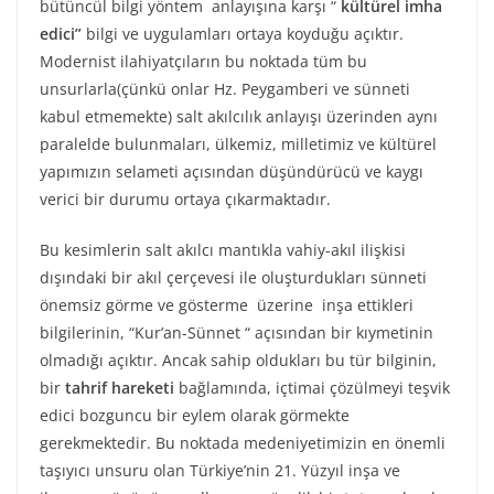
bütüncül bilgi yöntem anlayışına karşı “
kültürel imha
edici”
bilgi ve uygulamları ortaya koyduğu açıktır.
Modernist ilahiyatçıların bu noktada tüm bu
unsurlarla(çünkü onlar Hz. Peygamberi ve sünneti
kabul etmemekte) salt akılcılık anlayışı üzerinden aynı
paralelde bulunmaları, ülkemiz, milletimiz ve kültürel
yapımızın selameti açısından düşündürücü ve kaygı
verici bir durumu ortaya çıkarmaktadır.
Bu kesimlerin salt akılcı mantıkla vahiy-akıl ilişkisi
dışındaki bir akıl çerçevesi ile oluşturdukları sünneti
önemsiz görme ve gösterme üzerine inşa ettikleri
bilgilerinin, “Kur’an-Sünnet “ açısından bir kıymetinin
olmadığı açıktır. Ancak sahip oldukları bu tür bilginin,
bir
tahrif hareketi
bağlamında, içtimai çözülmeyi teşvik
edici bozguncu bir eylem olarak görmekte
gerekmektedir. Bu noktada medeniyetimizin en önemli
taşıyıcı unsuru olan Türkiye’nin 21. Yüzyıl inşa ve