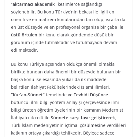
“
aktarmacı akademik”
kesimlerce sağlandığı
söylenebilir. Bu konu Türkiye’nin bekası ile ilgili en
önemli ve en mahrem konularından biri olup, ısrarla da
en üst düzeyde ve en profesyonel organize bir çaba
ile
üstü örtülen
bir konu olarak gündemde düşük bir
görünüm içinde tutmaktadır ve tutulmayada devam
edilmektedir.
Bu konu Türkiye açısından oldukça önemli olmakla
birlikte bundan daha önemli bir düzeyde bulunan bir
başka konu ise esasında yukarıda ilk maddede
belirtilen İlahiyat Fakültelerindeki İslami İlimleri,
“Kur’an-Sünnet”
temelinde ve
Tevhidi Düşünce
bütüncül ilmi bilgi yöntem anlayışı çerçevesinde ilmi
biligi üreten öğretim üyelerinin bir kısmının Modernist
İlahiyatcılık rolü ile
Sünnete karşı tavır geliştirerek
,
Türk-İslam medeniyetinin içtimai çözülmesine verdikleri
katkının ortaya çıkardığı tehlikedir. Böylece sadece