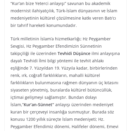
“Kur’an bize Yeterci anlayışı” savunan bu akademik
modernist ilahiyatçılık, Türk-İslam dünyasının ve İslam
medeniyetinin kültürel çözülmesine katkı veren Batı’cı
bir tahrif hareketi konumundadır.
Türk milletinin İslam’a hizmetkarlığı; Hz Peygamber
Sevgisi, Hz Peygamber Efendimizin Sünnetinin
takipçiliği ile üzerinden
Tevhidi Düşünce
ilmi anlayışına
dayalı Tevhidi İlmi bilgi yöntemi ile tevhit ahlakı
eşliğinde 7. Yüzyıldan 19. Yüzyıla kadar, birbirlerinden
renk, ırk, coğrafi farklılıkların, mahalli kültürel
farklılıkların bulunmasına rağmen dünyanın üç kıtasını
siyaseten yönetmiş, buralarda kültürel bütüncüllük,
içtimai gelişmeyi sağlamıştır. Bundan dolayı
İslam,”
Kur’an-Sünnet“
anlayışı üzerinden medeniyet
kuran bir çerçeveyi insanlığa sunmuştur. Burada söz
konusu 1200 yıllık süreçte İslam medeniyeti; Hz.
Peygamber Efendimiz dönemi, Halifeler dönemi, Emevi