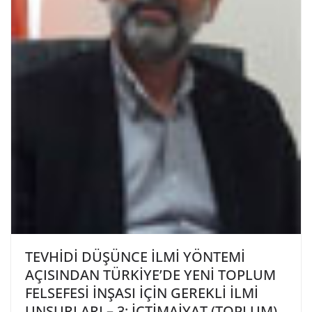
TEVHİDİ DÜŞÜNCE İLMİ YÖNTEMİ
AÇISINDAN TÜRKİYE’DE YENİ TOPLUM
FELSEFESİ İNŞASI İÇİN GEREKLİ İLMİ
UNSURLARI – 3; İCTİMAİYAT (TOPLUM)