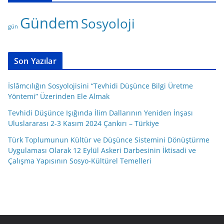
g
Gündem
Sosyoloji
o
gün
r
i
l
Son Yazılar
e
r
İslâmcılığın Sosyolojisini “Tevhidi Düşünce Bilgi Üretme
Yöntemi” Üzerinden Ele Almak
Tevhidi Düşünce Işığında İlim Dallarının Yeniden İnşası
Uluslararası 2-3 Kasım 2024 Çankırı – Türkiye
Türk Toplumunun Kültür ve Düşünce Sistemini Dönüştürme
Uygulaması Olarak 12 Eylül Askeri Darbesinin İktisadi ve
Çalışma Yapısının Sosyo-Kültürel Temelleri