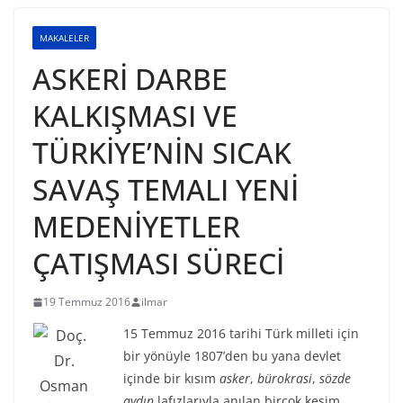
MAKALELER
ASKERİ DARBE
KALKIŞMASI VE
TÜRKİYE’NİN SICAK
SAVAŞ TEMALI YENİ
MEDENİYETLER
ÇATIŞMASI SÜRECİ
19 Temmuz 2016
ilmar
15 Temmuz 2016 tarihi Türk milleti için
bir yönüyle 1807’den bu yana devlet
içinde bir kısım
asker
,
bürokrasi
,
sözde
aydın
lafızlarıyla anılan birçok kesim