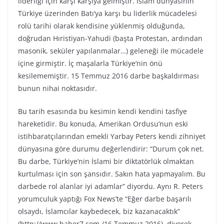
liderliği için karşı karşıya gelmiştir. İslam dünyasının
Türkiye üzerinden Batı’ya karşı bu liderlik mücadelesi
rolü tarihi olarak kendisine yüklenmiş olduğunda,
doğrudan Hıristiyan-Yahudi (başta Protestan, ardından
masonik, seküler yapılanmalar…) geleneği ile mücadele
içine girmiştir. İç maşalarla Türkiye’nin önü
kesilememiştir. 15 Temmuz 2016 darbe başkaldırması
bunun nihai noktasıdır.
Bu tarih esasında bu kesimin kendi kendini tasfiye
hareketidir. Bu konuda, Amerikan Ordusu’nun eski
istihbaratçılarından emekli Yarbay Peters kendi zihniyet
dünyasına göre durumu değerlendirir: “Durum çok net.
Bu darbe, Türkiye’nin İslami bir diktatörlük olmaktan
kurtulması için son şansıdır. Sakın hata yapmayalım. Bu
darbede rol alanlar iyi adamlar” diyordu. Aynı R. Peters
yorumculuk yaptığı Fox News’te “Eğer darbe başarılı
olsaydı, İslamcılar kaybedecek, biz kazanacaktık”
(http://www.haber7.com /16 Temmuz 2016), diyerek