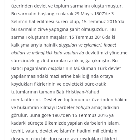
üzerinden devlet ve toplum sarmalını oluşturmuştur.
Bu sarmalın başlangıcı olarak 29 Mayıs 1807’de 3.
Selim’in hal edilmesi süreci olup, 15 Temmuz 2016 ‘da
bu sarmalın zirve yaptığına şahit olmuşuzdur. Bu
sarmalı oluşturan maşalar, 15 Temmuz 2016’da ki
kalkışmalarıyla hainlik
duyguları ve eylemleri, ihanet
akılları ve münafıklık kalp yapılarıyla
devletimizi yönetme
sürecindeki gizli durumları artık açığa çıkmıştır. Bu
Batıcı paganların
maşa
larının Müslüman Türk devlet
yapılanmasındaki mazilerine bakıldığında ortaya
koydukları fikirlerinin ve devletteki bürokratik
tutumlarının tamamı Batı Hristiyan-Yahudi
menfaatlerini, Devlet ve toplumumuz üzerinden hâkim
ve hükümran kılmayı Darbeler
Yoluyla
amaçladıkları
görülür. Buna göre 1807’den 15 Temmuz 2016 ya
kadarki süreçte ülkemizde yapılan darbelerin İslam,
tevhit, vatan, devlet ve İslam’ın hadimi milletimizin
düşmanı olan bir duruşu ortaya koydukları fikirleri,