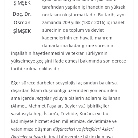
tarafından yapılan iç ihanetin en yüksek
Doç. Dr.
noktasını oluşturmaktadır. Bu tarih, aynı
Osman
zamanda 209 yıllık (1807-2016) iç ihanet
sürecinin de toplum ve devlet
ŞİMŞEK
kademelerinin en hayati, mahrem
damarlarına kadar girme sürecinin
inşallah nihayetlenmesini ve tekrar Türkiye’nin
yükselmeye geçişini ifade etmesi bakımında son derece
tarihi kırılma noktasıdır.
Eğer sürece darbeler sosyolojisi açısından bakılırsa,
dışardan İslam düşmanlığı üzerinden yönlendirilen
ama içerde
maşa
lar yoluyla bizlerin adlarını kullanan
(Ahmet, Mehmet Paşalar, Beyler vs.) işbirlikçileri
vasıtasıyla hep; İslam’a, Tevhide, Kur’an’a ve bu
kadimiyete hizmet eden milletimize, devletimize ve
vatanımıza düşman
düşünceleri
ve
felsefeleri
Askeri
Darbeler yoluyla
içtimai bünyemize hâkim kılmaya