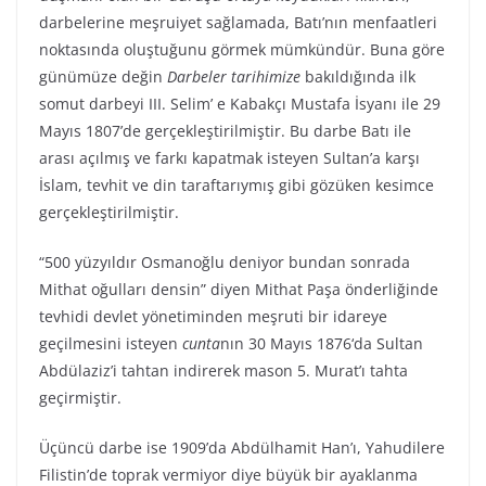
darbelerine meşruiyet sağlamada, Batı’nın menfaatleri
noktasında oluştuğunu görmek mümkündür. Buna göre
günümüze değin
Darbeler tarihimize
bakıldığında ilk
somut darbeyi III. Selim’ e Kabakçı Mustafa İsyanı ile 29
Mayıs 1807’de gerçekleştirilmiştir. Bu darbe Batı ile
arası açılmış ve farkı kapatmak isteyen Sultan’a karşı
İslam, tevhit ve din taraftarıymış gibi gözüken kesimce
gerçekleştirilmiştir.
“500 yüzyıldır Osmanoğlu deniyor bundan sonrada
Mithat oğulları densin” diyen Mithat Paşa önderliğinde
tevhidi devlet yönetiminden meşruti bir idareye
geçilmesini isteyen
cunta
nın 30 Mayıs 1876‘da Sultan
Abdülaziz’i tahtan indirerek mason 5. Murat’ı tahta
geçirmiştir.
Üçüncü darbe ise 1909’da Abdülhamit Han’ı, Yahudilere
Filistin’de toprak vermiyor diye büyük bir ayaklanma