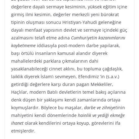
değerlere dayalı sermaye kesiminin, yüksek eğitim içine
girmiş ilmi kesimin, değerler merkezli yeni bürokrat
tipinin oluşması sonucu Hristiyan-Yahudi geleneğine
dayalı menfaat yapısının devlet ve sermaye içindeki güç
azalmasını telafi etme adına
Cumhuriyetin kazanımlarını
kaybetmeme
iddiasıyla post-modern darbe yapılarak,
başı örtülü insanların kamusal alandır diyerek
mahallelerdeki parklara çıkmalarının dahi
yasaklanabileceği cinnet aklını, bu topluma çağdaşlık,
laiklik diyerek İslam’ı sevmeyen, Efendimiz ’in (s.a.v.)
getirdiği değerlere karşı duran pagan Mekkeliler,
Haçlılar, modern Batılı devletlerin temel bakış açılarına
denk düşen bir yaklaşımı kendi zamanlarında ortaya
koymuşlardır. Böylece bu maşalar,
darbe ve zihniyeti
nin
mahiyetini kendi dönemlerinde
hainlik ve yediği ekmeğe
ihanet
olarak kendilerini ortaya koyup, görevlerini ifa
etmişlerdir.