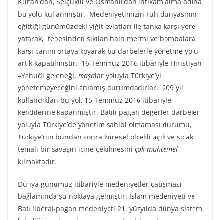
Kur’an’dan, Selçuklu ve Osmanlı’dan intikam alma adına
bu yolu kullanmıştır. Medeniyetimizin ruh dünyasının
eğittiği günümüzdeki yiğit evlatları ile tanka karşı yere
yatarak, tepesinden sıkılan hain mermi ve bombalara
karşı canını ortaya koyarak bu darbelerle yönetme yolu
artık kapatılmıştır. 16 Temmuz 2016 itibariyle Hıristiyan
–Yahudi geleneği,
maşa
lar yoluyla Türkiye’yi
yönetemeyeceğini anlamış durumdadırlar. 209 yıl
kullandıkları bu yol, 15 Temmuz 2016 itibariyle
kendilerine kapanmıştır. Batılı pagan değerler darbeler
yoluyla Türkiye’de yönetim sahibi olmaması durumu,
Türkiye’nin bundan sonra küresel ölçekli açık ve sıcak
temalı bir savaşın içine çekilmesini
çok muhtemel
kılmaktadır.
Dünya günümüz itibariyle medeniyetler çatışması
bağlamında şu noktaya gelmiştir: İslam medeniyeti ve
Batı liberal-pagan medeniyeti 21. yüzyılda dünya sistem