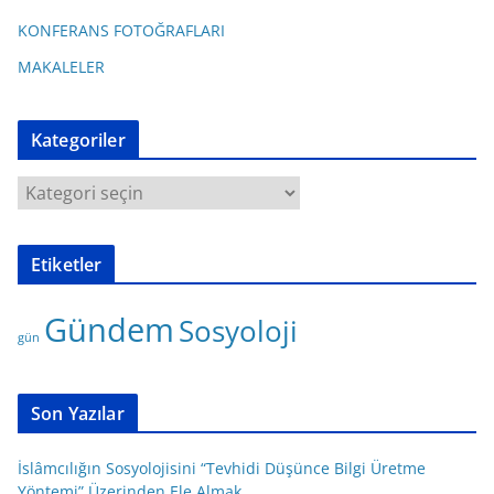
KONFERANS FOTOĞRAFLARI
MAKALELER
Kategoriler
K
a
t
Etiketler
e
g
Gündem
Sosyoloji
o
gün
r
i
l
Son Yazılar
e
r
İslâmcılığın Sosyolojisini “Tevhidi Düşünce Bilgi Üretme
Yöntemi” Üzerinden Ele Almak