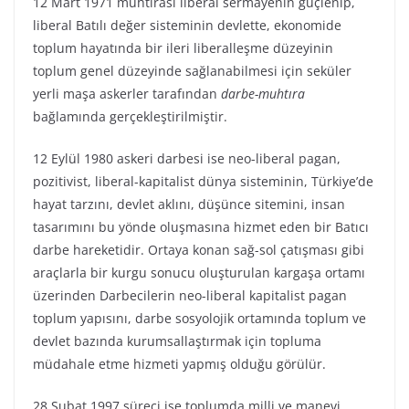
12 Mart 1971 muhtırası liberal sermayenin güçlenip,
liberal Batılı değer sisteminin devlette, ekonomide
toplum hayatında bir ileri liberalleşme düzeyinin
toplum genel düzeyinde sağlanabilmesi için seküler
yerli maşa askerler tarafından
darbe-muhtıra
bağlamında gerçekleştirilmiştir.
12 Eylül 1980 askeri darbesi ise neo-liberal pagan,
pozitivist, liberal-kapitalist dünya sisteminin, Türkiye’de
hayat tarzını, devlet aklını, düşünce sitemini, insan
tasarımını bu yönde oluşmasına hizmet eden bir Batıcı
darbe hareketidir. Ortaya konan sağ-sol çatışması gibi
araçlarla bir kurgu sonucu oluşturulan kargaşa ortamı
üzerinden Darbecilerin neo-liberal kapitalist pagan
toplum yapısını, darbe sosyolojik ortamında toplum ve
devlet bazında kurumsallaştırmak için topluma
müdahale etme hizmeti yapmış olduğu görülür.
28 Şubat 1997 süreci ise toplumda milli ve manevi