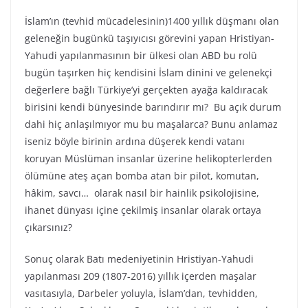
İslam’ın (tevhid mücadelesinin)1400 yıllık düşmanı olan
geleneğin bugünkü taşıyıcısı görevini yapan Hristiyan-
Yahudi yapılanmasının bir ülkesi olan ABD bu rolü
bugün taşırken hiç kendisini İslam dinini ve gelenekçi
değerlere bağlı Türkiye’yi gerçekten ayağa kaldıracak
birisini kendi bünyesinde barındırır mı? Bu açık durum
dahi hiç anlaşılmıyor mu bu maşalarca? Bunu anlamaz
iseniz böyle birinin ardına düşerek kendi vatanı
koruyan Müslüman insanlar üzerine helikopterlerden
ölümüne ateş açan bomba atan bir pilot, komutan,
hâkim, savcı… olarak nasıl bir hainlik psikolojisine,
ihanet dünyası içine çekilmiş insanlar olarak ortaya
çıkarsınız?
Sonuç olarak Batı medeniyetinin Hristiyan-Yahudi
yapılanması 209 (1807-2016) yıllık içerden maşalar
vasıtasıyla, Darbeler yoluyla, İslam’dan, tevhidden,