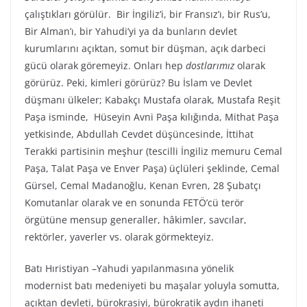
çalıştıkları görülür. Bir İngiliz’i, bir Fransız’ı, bir Rus’u,
Bir Alman’ı, bir Yahudi’yi ya da bunların devlet
kurumlarını açıktan, somut bir düşman, açık darbeci
gücü olarak göremeyiz. Onları hep
dostlarımız
olarak
görürüz. Peki, kimleri görürüz? Bu İslam ve Devlet
düşmanı ülkeler; Kabakçı Mustafa olarak, Mustafa Reşit
Paşa isminde, Hüseyin Avni Paşa kılığında, Mithat Paşa
yetkisinde, Abdullah Cevdet düşüncesinde, İttihat
Terakki partisinin meşhur (tescilli İngiliz memuru Cemal
Paşa, Talat Paşa ve Enver Paşa) üçlüleri şeklinde, Cemal
Gürsel, Cemal Madanoğlu, Kenan Evren, 28 Şubatçı
Komutanlar olarak ve en sonunda FETÖ’cü terör
örgütüne mensup generaller, hâkimler, savcılar,
rektörler, yaverler vs. olarak görmekteyiz.
Batı Hıristiyan –Yahudi yapılanmasına yönelik
modernist batı medeniyeti bu maşalar yoluyla somutta,
açıktan devleti, bürokrasiyi, bürokratik aydın ihaneti